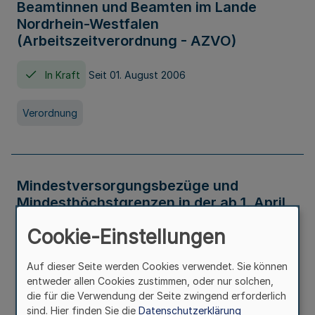
Beamtinnen und Beamten im Lande
Nordrhein-Westfalen
(Arbeitszeitverordnung - AZVO)
In Kraft
Seit 01. August 2006
Verordnung
Mindestversorgungsbezüge und
Mindesthöchstgrenzen in der ab 1. April
2026 maßgeblichen Höhe
Cookie-Einstellungen
In Kraft
Seit 31. Juli 2026
Auf dieser Seite werden Cookies verwendet. Sie können
entweder allen Cookies zustimmen, oder nur solchen,
Verwaltungsvorschrift
die für die Verwendung der Seite zwingend erforderlich
sind. Hier finden Sie die
Datenschutzerklärung