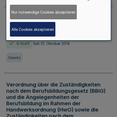
Nur notwendige Cookies akzeptieren
Gesetz über die Hochschulen des Landes
Nordrhein-Westfalen (Hochschulgesetz -
Alle Cookies akzeptieren
HG)
In Kraft
Seit 01. Oktober 2014
Gesetz
Verordnung über die Zuständigkeiten
nach dem Berufsbildungsgesetz (BBiG)
und die Angelegenheiten der
Berufsbildung im Rahmen der
Handwerksordnung (HwO) sowie die
Zuständigkeiten nach dem