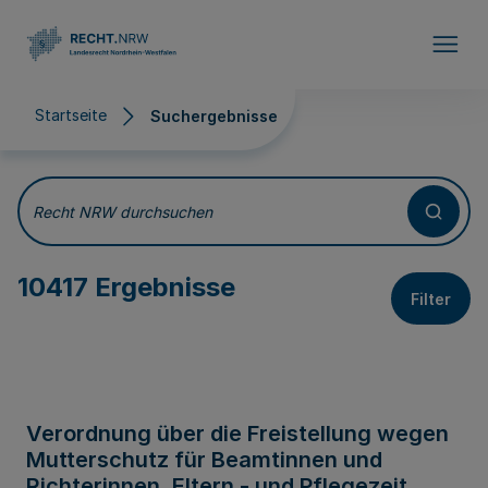
Direkt zum Inhalt
Startseite
Suchergebnisse
Suchergebnisse
Recht NRW durchsuchen
10417 Ergebnisse
Filter
Verordnung über die Freistellung wegen
Mutterschutz für Beamtinnen und
Richterinnen, Eltern - und Pflegezeit,