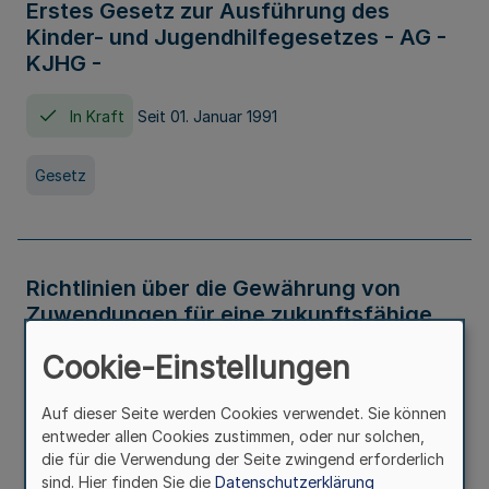
Erstes Gesetz zur Ausführung des
Kinder- und Jugendhilfegesetzes - AG -
KJHG -
In Kraft
Seit 01. Januar 1991
Gesetz
Richtlinien über die Gewährung von
Zuwendungen für eine zukunftsfähige
und nachhaltige Abwasserbeseitigung in
Cookie-Einstellungen
Nordrhein-Westfalen
Auf dieser Seite werden Cookies verwendet. Sie können
In Kraft
entweder allen Cookies zustimmen, oder nur solchen,
die für die Verwendung der Seite zwingend erforderlich
Verwaltungsvorschrift
sind. Hier finden Sie die
Datenschutzerklärung