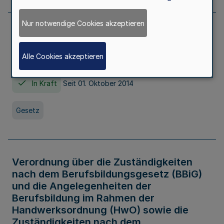
Nur notwendige Cookies akzeptieren
Gesetz über die Hochschulen des Landes
Nordrhein-Westfalen (Hochschulgesetz -
Alle Cookies akzeptieren
HG)
In Kraft
Seit 01. Oktober 2014
Gesetz
Verordnung über die Zuständigkeiten
nach dem Berufsbildungsgesetz (BBiG)
und die Angelegenheiten der
Berufsbildung im Rahmen der
Handwerksordnung (HwO) sowie die
Zuständigkeiten nach dem