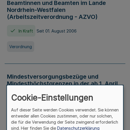
Beamtinnen und Beamten im Lande
Nordrhein-Westfalen
(Arbeitszeitverordnung - AZVO)
In Kraft
Seit 01. August 2006
Verordnung
Mindestversorgungsbezüge und
Mindesthöchstgrenzen in der ab 1. April
2026 maßgeblichen Höhe
Cookie-Einstellungen
In Kraft
Seit 31. Juli 2026
Auf dieser Seite werden Cookies verwendet. Sie können
entweder allen Cookies zustimmen, oder nur solchen,
Verwaltungsvorschrift
die für die Verwendung der Seite zwingend erforderlich
sind. Hier finden Sie die
Datenschutzerklärung