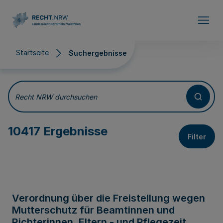
Direkt zum Inhalt
Startseite
Suchergebnisse
Suchergebnisse
Recht NRW durchsuchen
10417 Ergebnisse
Filter
Verordnung über die Freistellung wegen
Mutterschutz für Beamtinnen und
Richterinnen, Eltern - und Pflegezeit,