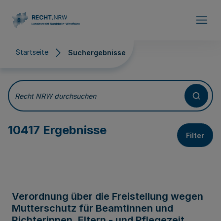
Direkt zum Inhalt
Startseite
Suchergebnisse
Suchergebnisse
Recht NRW durchsuchen
10417 Ergebnisse
Filter
Verordnung über die Freistellung wegen
Mutterschutz für Beamtinnen und
Richterinnen, Eltern - und Pflegezeit,