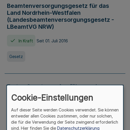
Beamtenversorgungsgesetz für das
Land Nordrhein-Westfalen
(Landesbeamtenversorgungsgesetz -
LBeamtVG NRW)
In Kraft
Seit 01. Juli 2016
Gesetz
Erstes Gesetz zur Ausführung des
Kinder- und Jugendhilfegesetzes - AG -
Cookie-Einstellungen
KJHG -
Auf dieser Seite werden Cookies verwendet. Sie können
In Kraft
Seit 01. Januar 1991
entweder allen Cookies zustimmen, oder nur solchen,
die für die Verwendung der Seite zwingend erforderlich
sind. Hier finden Sie die
Datenschutzerklärung