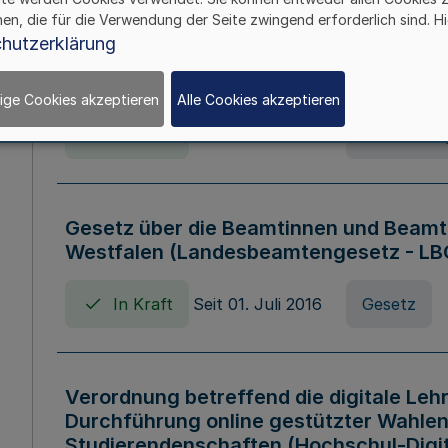
hen, die für die Verwendung der Seite zwingend erforderlich sind. Hi
Verordnung über die Wirtschaftsführu
hutzerklärung
Nordrhein-Westfalen (Hochschulwirtsc
HWFVO)
ige Cookies akzeptieren
Alle Cookies akzeptieren
In Kraft
Seit 11. Juli 2007
Verordnun
Gesetz über die Beamtinnen und Beamt
Westfalen (Landesbeamtengesetz - L
In Kraft
Seit 01. Juli 2016
Gesetz
Verordnung betreffend die digitale Leh
Durchführung online gestützter Wahlen
Studierendenschaften (Hochschul-Digi