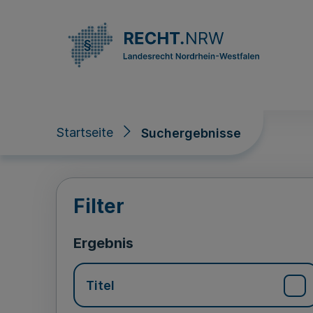
Direkt zum Inhalt
Startseite
Suchergebnisse
Suchergebnisse
Filter
Ergebnis
Titel