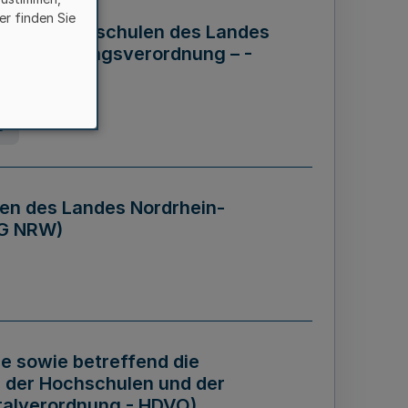
er finden Sie
ng der Hochschulen des Landes
haftsführungsverordnung – -
g
en des Landes Nordrhein-
BG NRW)
re sowie betreffend die
 der Hochschulen und der
talverordnung - HDVO)