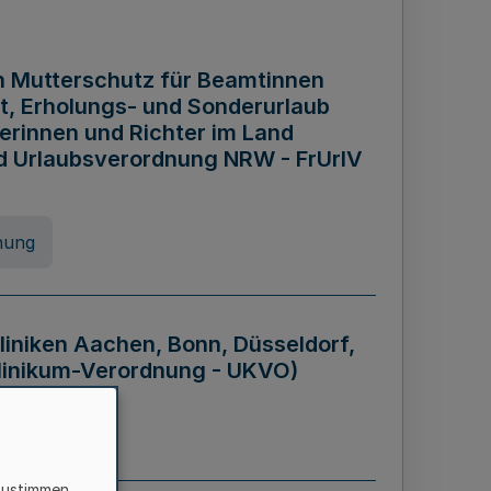
n Mutterschutz für Beamtinnen
it, Erholungs- und Sonderurlaub
rinnen und Richter im Land
nd Urlaubsverordnung NRW - FrUrlV
nung
liniken Aachen, Bonn, Düsseldorf,
klinikum-Verordnung - UKVO)
nung
zustimmen,