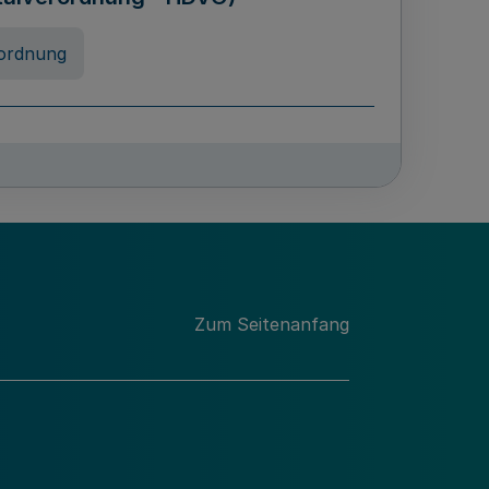
ordnung
rreneigenschaft und
schulen des Landes Nordrhein-
ng
Zum Seitenanfang
chschulabgaben
-VO)
nung