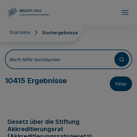
Direkt zum Inhalt
Startseite
Suchergebnisse
Suchergebnisse
Recht NRW durchsuchen
10415 Ergebnisse
Filter
Gesetz über die Stiftung
Akkreditierungsrat
(Akkreditierungsratsgesetz)