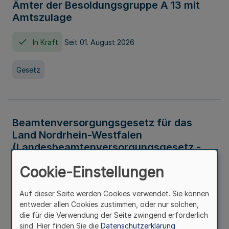
Ämter der Besoldungsgruppe A 13 mit
Amtszulage
In Kraft
Seit 01. August 2026
Gesetz
Beamtenversorgungsgesetz für das
Land Nordrhein-Westfalen
(Landesbeamtenversorgungsgesetz -
LBeamtVG NRW)
Cookie-Einstellungen
In Kraft
Seit 01. Juli 2016
Auf dieser Seite werden Cookies verwendet. Sie können
entweder allen Cookies zustimmen, oder nur solchen,
Gesetz
die für die Verwendung der Seite zwingend erforderlich
sind. Hier finden Sie die
Datenschutzerklärung