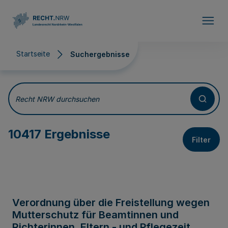
Direkt zum Inhalt
Startseite
Suchergebnisse
Suchergebnisse
Recht NRW durchsuchen
10417 Ergebnisse
Filter
Verordnung über die Freistellung wegen
Mutterschutz für Beamtinnen und
Richterinnen, Eltern - und Pflegezeit,