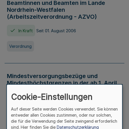
Beamtinnen und Beamten im Lande
Nordrhein-Westfalen
(Arbeitszeitverordnung - AZVO)
In Kraft
Seit 01. August 2006
Verordnung
Mindestversorgungsbezüge und
Mindesthöchstgrenzen in der ab 1. April
2026 maßgeblichen Höhe
Cookie-Einstellungen
In Kraft
Seit 31. Juli 2026
Auf dieser Seite werden Cookies verwendet. Sie können
entweder allen Cookies zustimmen, oder nur solchen,
Verwaltungsvorschrift
die für die Verwendung der Seite zwingend erforderlich
sind. Hier finden Sie die
Datenschutzerklärung