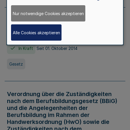
Nur notwendige Cookies akzeptieren
Gesetz über die Hochschulen des Landes
Nordrhein-Westfalen (Hochschulgesetz -
Alle Cookies akzeptieren
HG)
In Kraft
Seit 01. Oktober 2014
Gesetz
Verordnung über die Zuständigkeiten
nach dem Berufsbildungsgesetz (BBiG)
und die Angelegenheiten der
Berufsbildung im Rahmen der
Handwerksordnung (HwO) sowie die
Zuständigkeiten nach dem