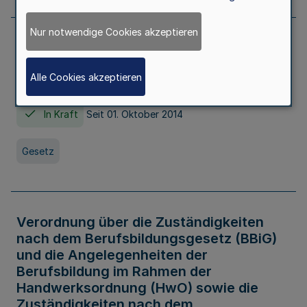
Nur notwendige Cookies akzeptieren
Gesetz über die Hochschulen des Landes
Nordrhein-Westfalen (Hochschulgesetz -
Alle Cookies akzeptieren
HG)
In Kraft
Seit 01. Oktober 2014
Gesetz
Verordnung über die Zuständigkeiten
nach dem Berufsbildungsgesetz (BBiG)
und die Angelegenheiten der
Berufsbildung im Rahmen der
Handwerksordnung (HwO) sowie die
Zuständigkeiten nach dem