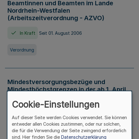
Beamtinnen und Beamten im Lande
Nordrhein-Westfalen
(Arbeitszeitverordnung - AZVO)
In Kraft
Seit 01. August 2006
Verordnung
Mindestversorgungsbezüge und
Mindesthöchstgrenzen in der ab 1. April
2026 maßgeblichen Höhe
Cookie-Einstellungen
In Kraft
Seit 31. Juli 2026
Auf dieser Seite werden Cookies verwendet. Sie können
entweder allen Cookies zustimmen, oder nur solchen,
Verwaltungsvorschrift
die für die Verwendung der Seite zwingend erforderlich
sind. Hier finden Sie die
Datenschutzerklärung