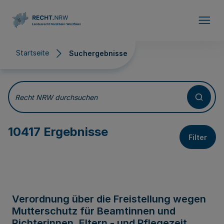
Direkt zum Inhalt
Startseite
Suchergebnisse
Suchergebnisse
Recht NRW durchsuchen
10417 Ergebnisse
Filter
Verordnung über die Freistellung wegen
Mutterschutz für Beamtinnen und
Richterinnen, Eltern - und Pflegezeit,