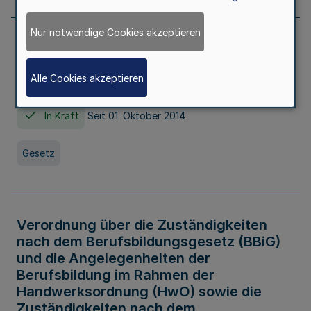
Nur notwendige Cookies akzeptieren
Gesetz über die Hochschulen des Landes
Nordrhein-Westfalen (Hochschulgesetz -
Alle Cookies akzeptieren
HG)
In Kraft
Seit 01. Oktober 2014
Gesetz
Verordnung über die Zuständigkeiten
nach dem Berufsbildungsgesetz (BBiG)
und die Angelegenheiten der
Berufsbildung im Rahmen der
Handwerksordnung (HwO) sowie die
Zuständigkeiten nach dem