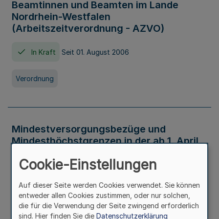
Beamtinnen und Beamten im Lande
Nordrhein-Westfalen
(Arbeitszeitverordnung - AZVO)
In Kraft
Seit 01. August 2006
Verordnung
Mindestversorgungsbezüge und
Mindesthöchstgrenzen in der ab 1. April
2026 maßgeblichen Höhe
Cookie-Einstellungen
In Kraft
Seit 31. Juli 2026
Auf dieser Seite werden Cookies verwendet. Sie können
entweder allen Cookies zustimmen, oder nur solchen,
Verwaltungsvorschrift
die für die Verwendung der Seite zwingend erforderlich
sind. Hier finden Sie die
Datenschutzerklärung