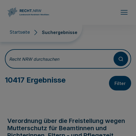
Direkt zum Inhalt
Startseite
Suchergebnisse
Suchergebnisse
Recht NRW durchsuchen
10417 Ergebnisse
Filter
Verordnung über die Freistellung wegen
Mutterschutz für Beamtinnen und
Richterinnen, Eltern - und Pflegezeit,