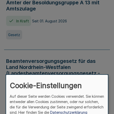
Ämter der Besoldungsgruppe A 13 mit
Amtszulage
In Kraft
Seit 01. August 2026
Gesetz
Beamtenversorgungsgesetz für das
Land Nordrhein-Westfalen
(Landesbeamtenversorgungsgesetz -
LBeamtVG NRW)
Cookie-Einstellungen
In Kraft
Seit 01. Juli 2016
Auf dieser Seite werden Cookies verwendet. Sie können
entweder allen Cookies zustimmen, oder nur solchen,
Gesetz
die für die Verwendung der Seite zwingend erforderlich
sind. Hier finden Sie die
Datenschutzerklärung