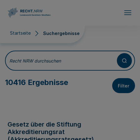
Direkt zum Inhalt
Startseite
Suchergebnisse
Suchergebnisse
Recht NRW durchsuchen
10416 Ergebnisse
Filter
Gesetz über die Stiftung
Akkreditierungsrat
(Akkreditierungsratsgesetz)