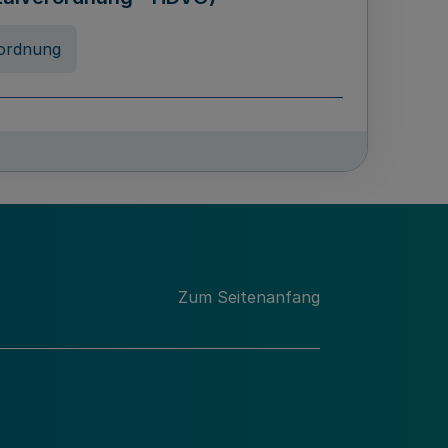
ordnung
rreneigenschaft und
schulen des Landes Nordrhein-
ng
Zum Seitenanfang
chschulabgaben
-VO)
nung