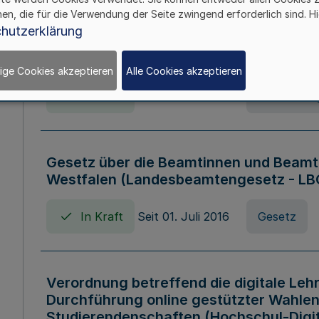
hen, die für die Verwendung der Seite zwingend erforderlich sind. Hi
Verordnung über die Wirtschaftsführu
hutzerklärung
Nordrhein-Westfalen (Hochschulwirtsc
HWFVO)
ige Cookies akzeptieren
Alle Cookies akzeptieren
In Kraft
Seit 11. Juli 2007
Verordnun
Gesetz über die Beamtinnen und Beamt
Westfalen (Landesbeamtengesetz - L
In Kraft
Seit 01. Juli 2016
Gesetz
Verordnung betreffend die digitale Leh
Durchführung online gestützter Wahlen
Studierendenschaften (Hochschul-Digi