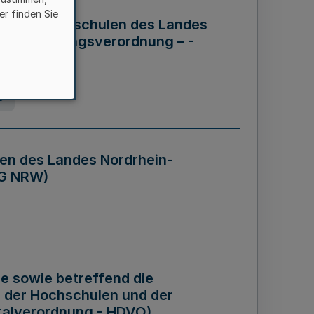
er finden Sie
ng der Hochschulen des Landes
haftsführungsverordnung – -
g
en des Landes Nordrhein-
BG NRW)
re sowie betreffend die
 der Hochschulen und der
talverordnung - HDVO)