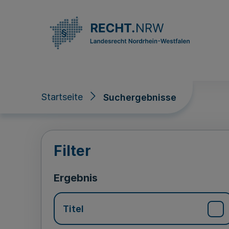
Direkt zum Inhalt
Startseite
Suchergebnisse
Suchergebnisse
Filter
Ergebnis
Titel