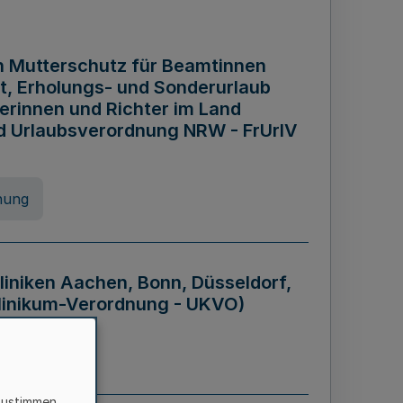
n Mutterschutz für Beamtinnen
it, Erholungs- und Sonderurlaub
rinnen und Richter im Land
nd Urlaubsverordnung NRW - FrUrlV
nung
liniken Aachen, Bonn, Düsseldorf,
klinikum-Verordnung - UKVO)
nung
zustimmen,