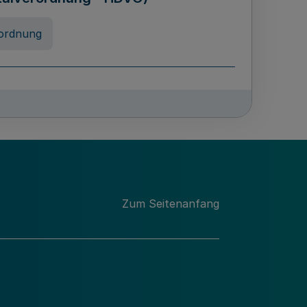
ordnung
chschulabgaben
-VO)
nung
Zum Seitenanfang
 Landes Nordrhein-Westfalen