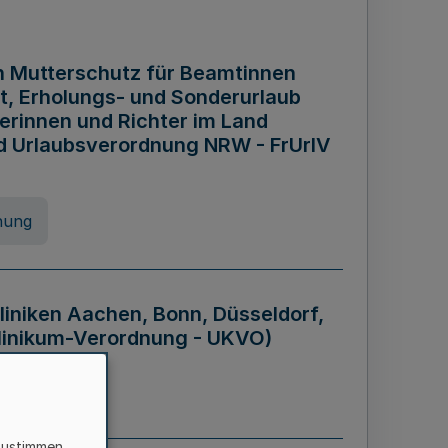
n Mutterschutz für Beamtinnen
it, Erholungs- und Sonderurlaub
rinnen und Richter im Land
nd Urlaubsverordnung NRW - FrUrlV
nung
liniken Aachen, Bonn, Düsseldorf,
klinikum-Verordnung - UKVO)
nung
zustimmen,