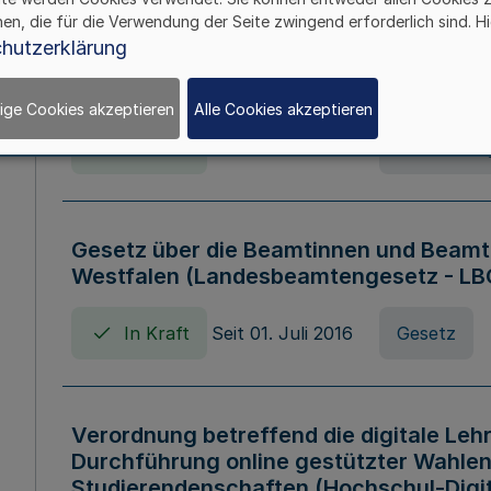
hen, die für die Verwendung der Seite zwingend erforderlich sind. Hi
Verordnung über die Wirtschaftsführu
hutzerklärung
Nordrhein-Westfalen (Hochschulwirtsc
HWFVO)
ige Cookies akzeptieren
Alle Cookies akzeptieren
In Kraft
Seit 11. Juli 2007
Verordnun
Gesetz über die Beamtinnen und Beamt
Westfalen (Landesbeamtengesetz - L
In Kraft
Seit 01. Juli 2016
Gesetz
Verordnung betreffend die digitale Leh
Durchführung online gestützter Wahlen
Studierendenschaften (Hochschul-Digi