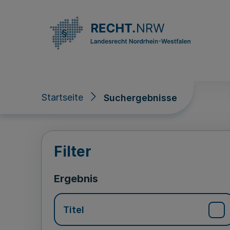
Direkt zum Inhalt
Startseite
Suchergebnisse
Suchergebnisse
Filter
Ergebnis
Titel