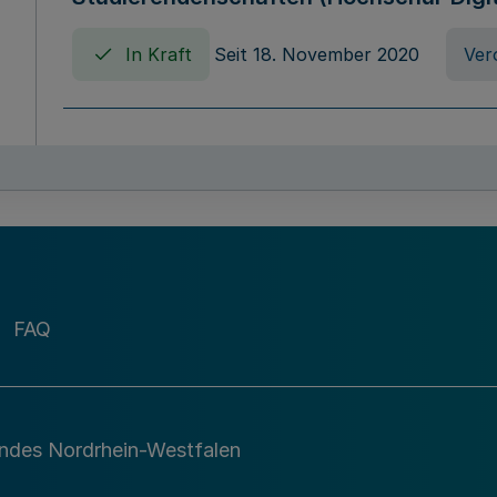
In Kraft
Seit 18. November 2020
Ver
Verordnung über die Erhebung von Ho
(Hochschulabgabenverordnung - HAbg
In Kraft
Seit 26. August 2015
Verord
FAQ
Gesetz über die Kunsthochschulen des
(Kunsthochschulgesetz - KunstHG)
In Kraft
Seit 01. April 2008
Gesetz
andes Nordrhein-Westfalen