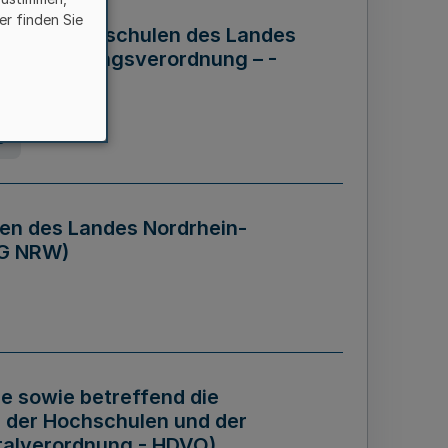
er finden Sie
ng der Hochschulen des Landes
haftsführungsverordnung – -
g
en des Landes Nordrhein-
BG NRW)
re sowie betreffend die
 der Hochschulen und der
talverordnung - HDVO)