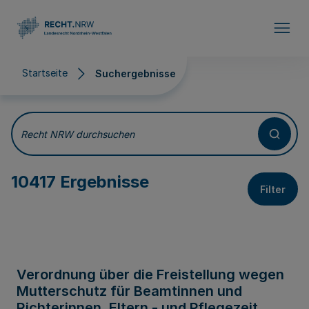
Direkt zum Inhalt
Startseite
Suchergebnisse
Suchergebnisse
Recht NRW durchsuchen
10417 Ergebnisse
Filter
Verordnung über die Freistellung wegen
Mutterschutz für Beamtinnen und
Richterinnen, Eltern - und Pflegezeit,