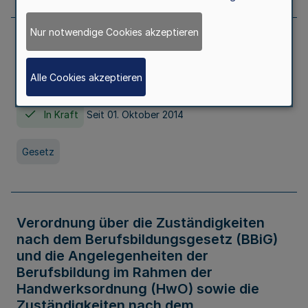
Nur notwendige Cookies akzeptieren
Gesetz über die Hochschulen des Landes
Nordrhein-Westfalen (Hochschulgesetz -
Alle Cookies akzeptieren
HG)
In Kraft
Seit 01. Oktober 2014
Gesetz
Verordnung über die Zuständigkeiten
nach dem Berufsbildungsgesetz (BBiG)
und die Angelegenheiten der
Berufsbildung im Rahmen der
Handwerksordnung (HwO) sowie die
Zuständigkeiten nach dem