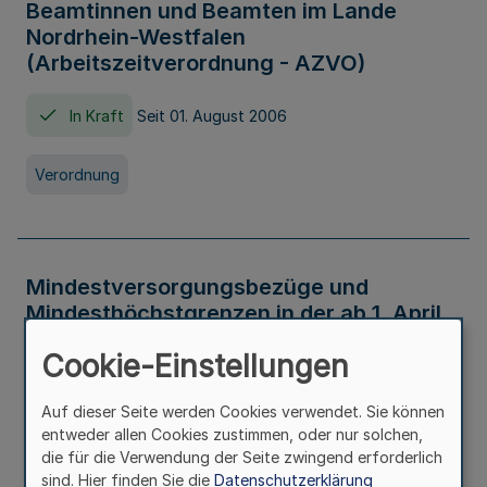
Beamtinnen und Beamten im Lande
Nordrhein-Westfalen
(Arbeitszeitverordnung - AZVO)
In Kraft
Seit 01. August 2006
Verordnung
Mindestversorgungsbezüge und
Mindesthöchstgrenzen in der ab 1. April
2026 maßgeblichen Höhe
Cookie-Einstellungen
In Kraft
Seit 31. Juli 2026
Auf dieser Seite werden Cookies verwendet. Sie können
entweder allen Cookies zustimmen, oder nur solchen,
Verwaltungsvorschrift
die für die Verwendung der Seite zwingend erforderlich
sind. Hier finden Sie die
Datenschutzerklärung