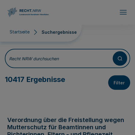
Direkt zum Inhalt
Startseite
Suchergebnisse
Suchergebnisse
Recht NRW durchsuchen
10417 Ergebnisse
Filter
Verordnung über die Freistellung wegen
Mutterschutz für Beamtinnen und
Richterinnen, Eltern - und Pflegezeit,