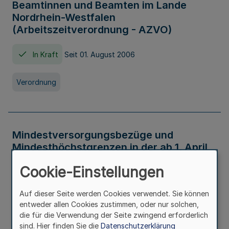
Beamtinnen und Beamten im Lande
Nordrhein-Westfalen
(Arbeitszeitverordnung - AZVO)
In Kraft
Seit 01. August 2006
Verordnung
Mindestversorgungsbezüge und
Mindesthöchstgrenzen in der ab 1. April
2026 maßgeblichen Höhe
Cookie-Einstellungen
In Kraft
Seit 31. Juli 2026
Auf dieser Seite werden Cookies verwendet. Sie können
entweder allen Cookies zustimmen, oder nur solchen,
Verwaltungsvorschrift
die für die Verwendung der Seite zwingend erforderlich
sind. Hier finden Sie die
Datenschutzerklärung