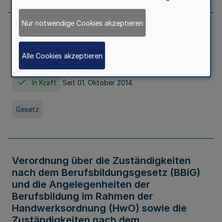
Nur notwendige Cookies akzeptieren
Gesetz über die Hochschulen des Landes
Nordrhein-Westfalen (Hochschulgesetz -
Alle Cookies akzeptieren
HG)
In Kraft
Seit 01. Oktober 2014
Gesetz
Verordnung über die Zuständigkeiten
nach dem Berufsbildungsgesetz (BBiG)
und die Angelegenheiten der
Berufsbildung im Rahmen der
Handwerksordnung (HwO) sowie die
Zuständigkeiten nach dem