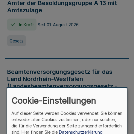
Ämter der Besoldungsgruppe A 13 mit
Amtszulage
In Kraft
Seit 01. August 2026
Gesetz
Beamtenversorgungsgesetz für das
Land Nordrhein-Westfalen
(Landesbeamtenversorgungsgesetz -
LBeamtVG NRW)
Cookie-Einstellungen
In Kraft
Seit 01. Juli 2016
Auf dieser Seite werden Cookies verwendet. Sie können
entweder allen Cookies zustimmen, oder nur solchen,
Gesetz
die für die Verwendung der Seite zwingend erforderlich
sind. Hier finden Sie die
Datenschutzerklärung