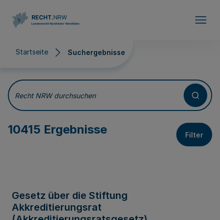
Direkt zum Inhalt
Startseite
Suchergebnisse
Suchergebnisse
Recht NRW durchsuchen
10415 Ergebnisse
Filter
Gesetz über die Stiftung
Akkreditierungsrat
(Akkreditierungsratsgesetz)