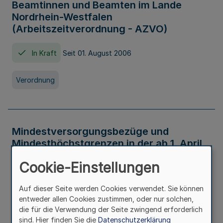
Beamtinnen und Beamten im Lande
Nordrhein-Westfalen
(Arbeitszeitverordnung - AZVO)
In Kraft
Seit 01. August 2006
Verordnung
Mindestversorgungsbezüge und
Mindesthöchstgrenzen in der ab 1. April
2026 maßgeblichen Höhe
Cookie-Einstellungen
In Kraft
Seit 31. Juli 2026
Auf dieser Seite werden Cookies verwendet. Sie können
entweder allen Cookies zustimmen, oder nur solchen,
Verwaltungsvorschrift
die für die Verwendung der Seite zwingend erforderlich
sind. Hier finden Sie die
Datenschutzerklärung