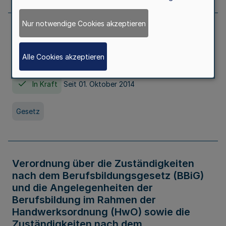
Nur notwendige Cookies akzeptieren
Gesetz über die Hochschulen des Landes
Nordrhein-Westfalen (Hochschulgesetz -
Alle Cookies akzeptieren
HG)
In Kraft
Seit 01. Oktober 2014
Gesetz
Verordnung über die Zuständigkeiten
nach dem Berufsbildungsgesetz (BBiG)
und die Angelegenheiten der
Berufsbildung im Rahmen der
Handwerksordnung (HwO) sowie die
Zuständigkeiten nach dem