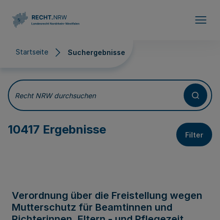
Direkt zum Inhalt
Startseite
Suchergebnisse
Suchergebnisse
Recht NRW durchsuchen
10417 Ergebnisse
Filter
Verordnung über die Freistellung wegen
Mutterschutz für Beamtinnen und
Richterinnen, Eltern - und Pflegezeit,