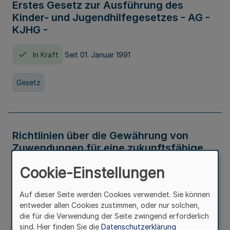
Erstes Gesetz zur Ausführung des
Kinder- und Jugendhilfegesetzes - AG -
KJHG -
In Kraft
Seit 01. Januar 1991
Gesetz
Richtlinien über die Gewährung von
Zuwendungen für eine zukunftsfähige
und nachhaltige Abwasserbeseitigung in
Cookie-Einstellungen
Nordrhein-Westfalen
Auf dieser Seite werden Cookies verwendet. Sie können
In Kraft
entweder allen Cookies zustimmen, oder nur solchen,
die für die Verwendung der Seite zwingend erforderlich
Verwaltungsvorschrift
sind. Hier finden Sie die
Datenschutzerklärung