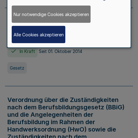
Nur notwendige Cookies akzeptieren
Gesetz über die Hochschulen des Landes
Nordrhein-Westfalen (Hochschulgesetz -
Alle Cookies akzeptieren
HG)
In Kraft
Seit 01. Oktober 2014
Gesetz
Verordnung über die Zuständigkeiten
nach dem Berufsbildungsgesetz (BBiG)
und die Angelegenheiten der
Berufsbildung im Rahmen der
Handwerksordnung (HwO) sowie die
Zuständigkeiten nach dem