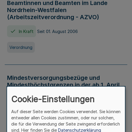
Beamtinnen und Beamten im Lande
Nordrhein-Westfalen
(Arbeitszeitverordnung - AZVO)
In Kraft
Seit 01. August 2006
Verordnung
Mindestversorgungsbezüge und
Mindesthöchstgrenzen in der ab 1. April
2026 maßgeblichen Höhe
Cookie-Einstellungen
In Kraft
Seit 31. Juli 2026
Auf dieser Seite werden Cookies verwendet. Sie können
entweder allen Cookies zustimmen, oder nur solchen,
Verwaltungsvorschrift
die für die Verwendung der Seite zwingend erforderlich
sind. Hier finden Sie die
Datenschutzerklärung