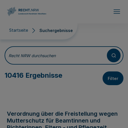
Direkt zum Inhalt
Startseite
Suchergebnisse
Suchergebnisse
Recht NRW durchsuchen
10416 Ergebnisse
Filter
Verordnung über die Freistellung wegen
Mutterschutz für Beamtinnen und
Richterinnen, Eltern - und Pflegezeit,