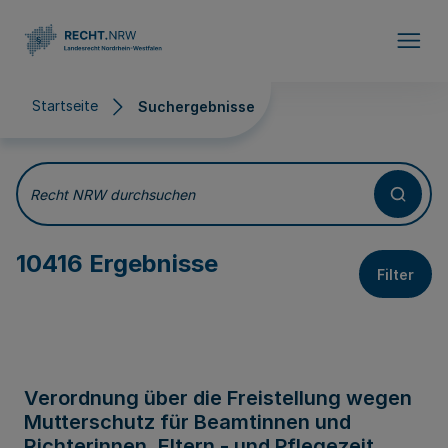
Direkt zum Inhalt
Startseite
Suchergebnisse
Suchergebnisse
Recht NRW durchsuchen
10416 Ergebnisse
Filter
Verordnung über die Freistellung wegen
Mutterschutz für Beamtinnen und
Richterinnen, Eltern - und Pflegezeit,