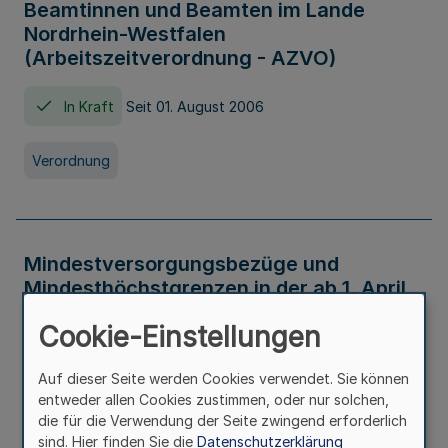
Beamtinnen und Beamten im Lande
Nordrhein-Westfalen
(Arbeitszeitverordnung - AZVO)
In Kraft
Seit 01. August 2006
Verordnung
Mindestversorgungsbezüge und
Mindesthöchstgrenzen in der ab 1. April
2026 maßgeblichen Höhe
Cookie-Einstellungen
In Kraft
Seit 31. Juli 2026
Auf dieser Seite werden Cookies verwendet. Sie können
entweder allen Cookies zustimmen, oder nur solchen,
Verwaltungsvorschrift
die für die Verwendung der Seite zwingend erforderlich
sind. Hier finden Sie die
Datenschutzerklärung