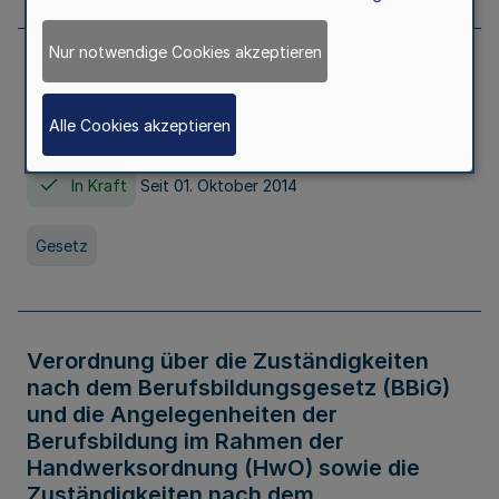
Nur notwendige Cookies akzeptieren
Gesetz über die Hochschulen des Landes
Nordrhein-Westfalen (Hochschulgesetz -
Alle Cookies akzeptieren
HG)
In Kraft
Seit 01. Oktober 2014
Gesetz
Verordnung über die Zuständigkeiten
nach dem Berufsbildungsgesetz (BBiG)
und die Angelegenheiten der
Berufsbildung im Rahmen der
Handwerksordnung (HwO) sowie die
Zuständigkeiten nach dem