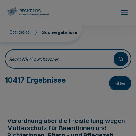
Direkt zum Inhalt
Startseite
Suchergebnisse
Suchergebnisse
Recht NRW durchsuchen
10417 Ergebnisse
Filter
Verordnung über die Freistellung wegen
Mutterschutz für Beamtinnen und
Richterinnen, Eltern - und Pflegezeit,