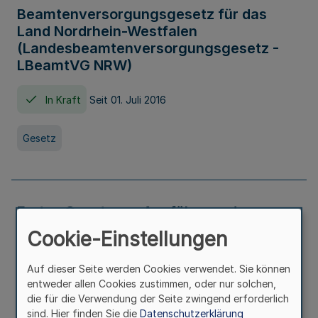
Beamtenversorgungsgesetz für das
Land Nordrhein-Westfalen
(Landesbeamtenversorgungsgesetz -
LBeamtVG NRW)
In Kraft
Seit 01. Juli 2016
Gesetz
Erstes Gesetz zur Ausführung des
Kinder- und Jugendhilfegesetzes - AG -
Cookie-Einstellungen
KJHG -
Auf dieser Seite werden Cookies verwendet. Sie können
In Kraft
Seit 01. Januar 1991
entweder allen Cookies zustimmen, oder nur solchen,
die für die Verwendung der Seite zwingend erforderlich
sind. Hier finden Sie die
Datenschutzerklärung