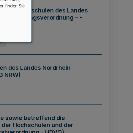
er finden Sie
ng der Hochschulen des Landes
haftsführungsverordnung – -
g
en des Landes Nordrhein-
BG NRW)
re sowie betreffend die
 der Hochschulen und der
talverordnung - HDVO)