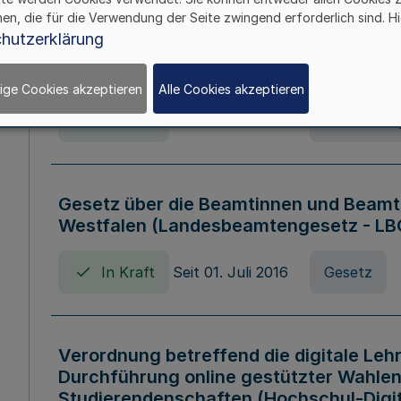
hen, die für die Verwendung der Seite zwingend erforderlich sind. Hi
Verordnung über die Wirtschaftsführu
hutzerklärung
Nordrhein-Westfalen (Hochschulwirtsc
HWFVO)
ige Cookies akzeptieren
Alle Cookies akzeptieren
In Kraft
Seit 11. Juli 2007
Verordnun
Gesetz über die Beamtinnen und Beamt
Westfalen (Landesbeamtengesetz - L
In Kraft
Seit 01. Juli 2016
Gesetz
Verordnung betreffend die digitale Leh
Durchführung online gestützter Wahlen
Studierendenschaften (Hochschul-Digi