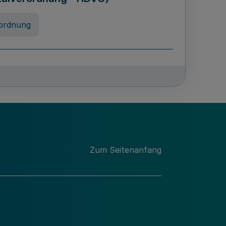
ordnung
rreneigenschaft und
schulen des Landes Nordrhein-
ng
Zum Seitenanfang
chschulabgaben
-VO)
nung