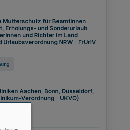
n Mutterschutz für Beamtinnen
it, Erholungs- und Sonderurlaub
rinnen und Richter im Land
nd Urlaubsverordnung NRW - FrUrlV
nung
liniken Aachen, Bonn, Düsseldorf,
klinikum-Verordnung - UKVO)
nung
zustimmen,