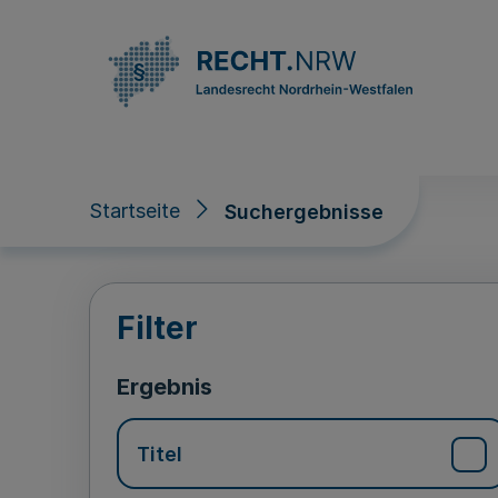
Direkt zum Inhalt
Startseite
Suchergebnisse
Suchergebnisse
Filter
Ergebnis
Titel