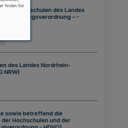
er finden Sie
ng der Hochschulen des Landes
haftsführungsverordnung – -
g
en des Landes Nordrhein-
BG NRW)
re sowie betreffend die
 der Hochschulen und der
talverordnung - HDVO)