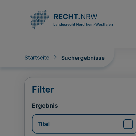
Direkt zum Inhalt
Startseite
Suchergebnisse
Suchergebnisse
Filter
Ergebnis
Titel