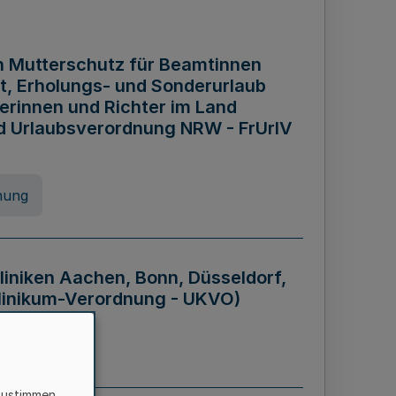
n Mutterschutz für Beamtinnen
it, Erholungs- und Sonderurlaub
rinnen und Richter im Land
nd Urlaubsverordnung NRW - FrUrlV
nung
liniken Aachen, Bonn, Düsseldorf,
klinikum-Verordnung - UKVO)
nung
zustimmen,