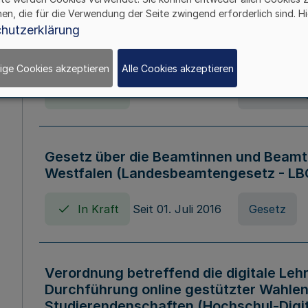
hen, die für die Verwendung der Seite zwingend erforderlich sind. Hi
Verordnung über die Wirtschaftsführu
hutzerklärung
Nordrhein-Westfalen (Hochschulwirtsc
HWFVO)
ige Cookies akzeptieren
Alle Cookies akzeptieren
In Kraft
Seit 11. Juli 2007
Verordnun
Gesetz über die Beamtinnen und Beamt
Westfalen (Landesbeamtengesetz - L
In Kraft
Seit 01. Juli 2016
Gesetz
Verordnung betreffend die digitale Leh
Durchführung online gestützter Wahlen
Studierendenschaften (Hochschul-Digi