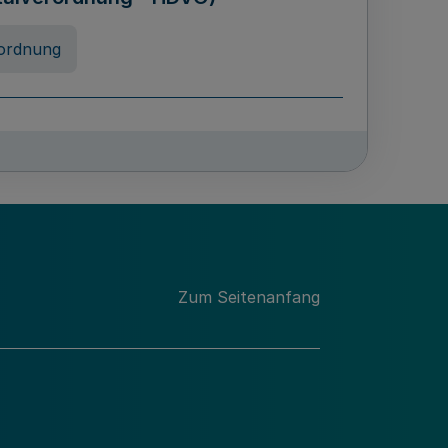
ordnung
rreneigenschaft und
schulen des Landes Nordrhein-
ng
Zum Seitenanfang
chschulabgaben
-VO)
nung