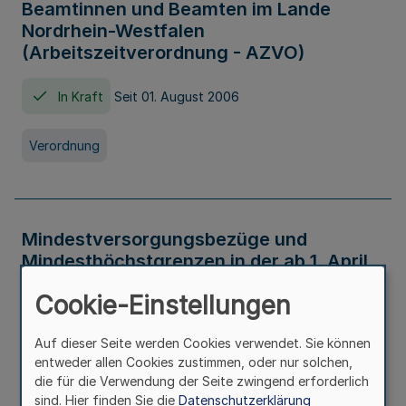
Beamtinnen und Beamten im Lande
Nordrhein-Westfalen
(Arbeitszeitverordnung - AZVO)
In Kraft
Seit 01. August 2006
Verordnung
Mindestversorgungsbezüge und
Mindesthöchstgrenzen in der ab 1. April
2026 maßgeblichen Höhe
Cookie-Einstellungen
In Kraft
Seit 31. Juli 2026
Auf dieser Seite werden Cookies verwendet. Sie können
entweder allen Cookies zustimmen, oder nur solchen,
Verwaltungsvorschrift
die für die Verwendung der Seite zwingend erforderlich
sind. Hier finden Sie die
Datenschutzerklärung