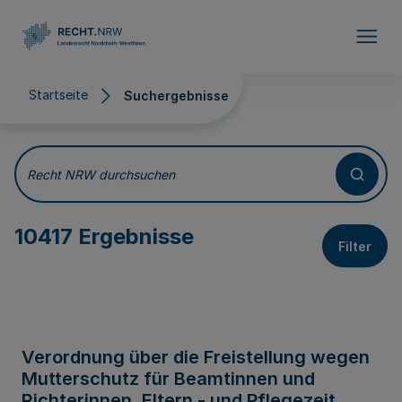
Direkt zum Inhalt
Startseite
Suchergebnisse
Suchergebnisse
Recht NRW durchsuchen
10417 Ergebnisse
Filter
Verordnung über die Freistellung wegen
Mutterschutz für Beamtinnen und
Richterinnen, Eltern - und Pflegezeit,