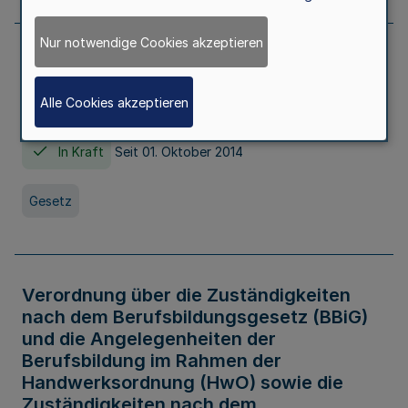
Nur notwendige Cookies akzeptieren
Gesetz über die Hochschulen des Landes
Nordrhein-Westfalen (Hochschulgesetz -
Alle Cookies akzeptieren
HG)
In Kraft
Seit 01. Oktober 2014
Gesetz
Verordnung über die Zuständigkeiten
nach dem Berufsbildungsgesetz (BBiG)
und die Angelegenheiten der
Berufsbildung im Rahmen der
Handwerksordnung (HwO) sowie die
Zuständigkeiten nach dem