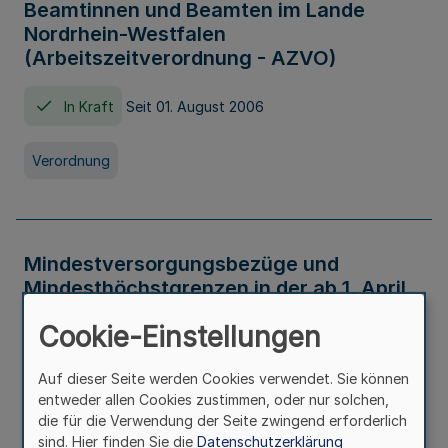
Beamtinnen und Beamten im Lande
Nordrhein-Westfalen
(Arbeitszeitverordnung - AZVO)
In Kraft
Seit 01. August 2006
Verordnung
Mindestversorgungsbezüge und
Mindesthöchstgrenzen in der ab 1. April
2026 maßgeblichen Höhe
Cookie-Einstellungen
In Kraft
Seit 31. Juli 2026
Auf dieser Seite werden Cookies verwendet. Sie können
entweder allen Cookies zustimmen, oder nur solchen,
Verwaltungsvorschrift
die für die Verwendung der Seite zwingend erforderlich
sind. Hier finden Sie die
Datenschutzerklärung