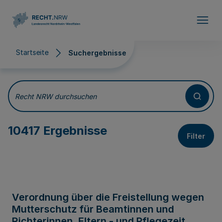
Direkt zum Inhalt
Startseite
Suchergebnisse
Suchergebnisse
Recht NRW durchsuchen
10417 Ergebnisse
Filter
Verordnung über die Freistellung wegen
Mutterschutz für Beamtinnen und
Richterinnen, Eltern - und Pflegezeit,