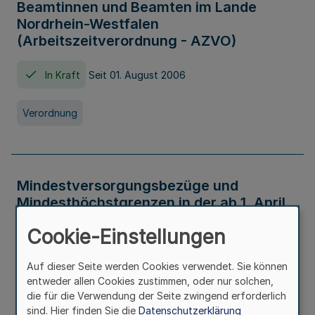
Beamtinnen und Beamten im Lande
Nordrhein-Westfalen
(Arbeitszeitverordnung - AZVO)
In Kraft
Seit 01. August 2006
Verordnung
Mindestversorgungsbezüge und
Mindesthöchstgrenzen in der ab 1. April
2026 maßgeblichen Höhe
Cookie-Einstellungen
In Kraft
Seit 31. Juli 2026
Auf dieser Seite werden Cookies verwendet. Sie können
entweder allen Cookies zustimmen, oder nur solchen,
Verwaltungsvorschrift
die für die Verwendung der Seite zwingend erforderlich
sind. Hier finden Sie die
Datenschutzerklärung