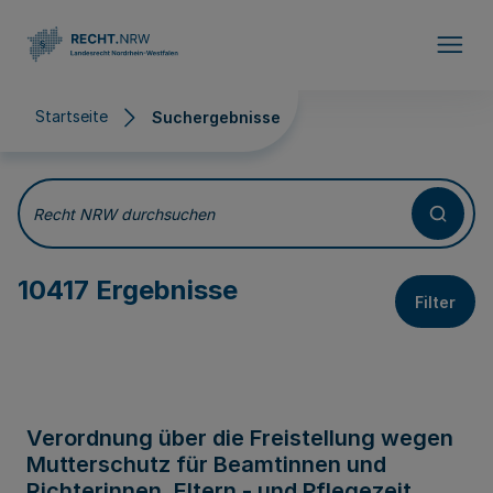
Direkt zum Inhalt
Startseite
Suchergebnisse
Suchergebnisse
Recht NRW durchsuchen
10417 Ergebnisse
Filter
Verordnung über die Freistellung wegen
Mutterschutz für Beamtinnen und
Richterinnen, Eltern - und Pflegezeit,