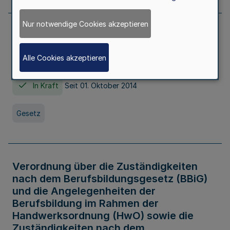
Nur notwendige Cookies akzeptieren
Gesetz über die Hochschulen des Landes
Nordrhein-Westfalen (Hochschulgesetz -
Alle Cookies akzeptieren
HG)
In Kraft
Seit 01. Oktober 2014
Gesetz
Verordnung über die Zuständigkeiten
nach dem Berufsbildungsgesetz (BBiG)
und die Angelegenheiten der
Berufsbildung im Rahmen der
Handwerksordnung (HwO) sowie die
Zuständigkeiten nach dem