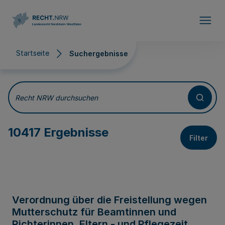
Direkt zum Inhalt
Startseite
Suchergebnisse
Suchergebnisse
Recht NRW durchsuchen
10417 Ergebnisse
Filter
Verordnung über die Freistellung wegen
Mutterschutz für Beamtinnen und
Richterinnen, Eltern - und Pflegezeit,