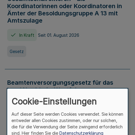
Koordinatorinnen oder Koordinatoren in
Ämter der Besoldungsgruppe A 13 mit
Amtszulage
In Kraft
Seit 01. August 2026
Gesetz
Beamtenversorgungsgesetz für das
Land Nordrhein-Westfalen
(Landesbeamtenversorgungsgesetz -
Cookie-Einstellungen
LBeamtVG NRW)
Auf dieser Seite werden Cookies verwendet. Sie können
In Kraft
Seit 01. Juli 2016
entweder allen Cookies zustimmen, oder nur solchen,
die für die Verwendung der Seite zwingend erforderlich
sind. Hier finden Sie die
Datenschutzerklärung