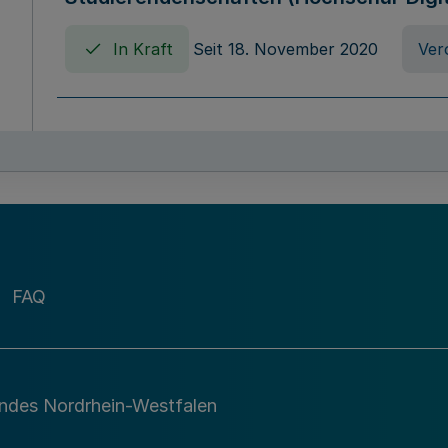
In Kraft
Seit 18. November 2020
Ver
Verordnung über die Erhebung von Ho
(Hochschulabgabenverordnung - HAbg
In Kraft
Seit 26. August 2015
Verord
FAQ
Gesetz über die Kunsthochschulen des
(Kunsthochschulgesetz - KunstHG)
In Kraft
Seit 01. April 2008
Gesetz
andes Nordrhein-Westfalen