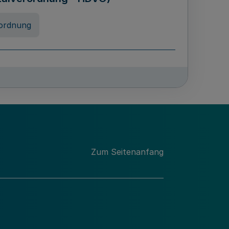
ordnung
chschulabgaben
-VO)
nung
Zum Seitenanfang
 Landes Nordrhein-Westfalen