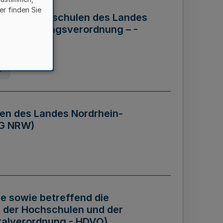
er finden Sie
ng der Hochschulen des Landes
haftsführungsverordnung – -
g
en des Landes Nordrhein-
BG NRW)
re sowie betreffend die
 der Hochschulen und der
talverordnung - HDVO)