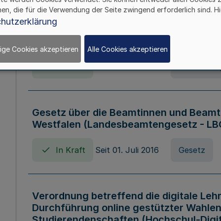
hen, die für die Verwendung der Seite zwingend erforderlich sind. Hi
Verordnung über die Wirtschaftsführu
hutzerklärung
Nordrhein-Westfalen (Hochschulwirtsc
HWFVO)
ige Cookies akzeptieren
Alle Cookies akzeptieren
In Kraft
Seit 11. Juli 2007
Verordnun
Gesetz über die Beamtinnen und Beamt
Westfalen (Landesbeamtengesetz - L
In Kraft
Seit 01. Juli 2016
Gesetz
Verordnung betreffend die digitale Leh
Durchführung online gestützter Wahlen
Studierendenschaften (Hochschul-Digi