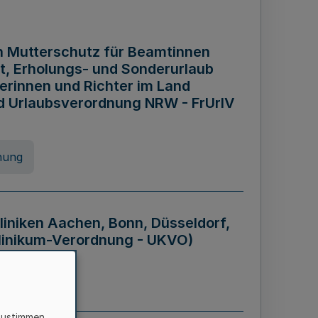
n Mutterschutz für Beamtinnen
it, Erholungs- und Sonderurlaub
rinnen und Richter im Land
nd Urlaubsverordnung NRW - FrUrlV
nung
liniken Aachen, Bonn, Düsseldorf,
klinikum-Verordnung - UKVO)
nung
zustimmen,