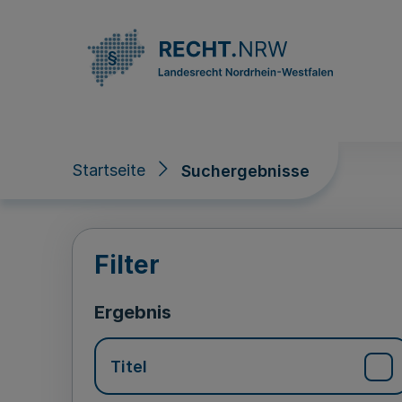
Direkt zum Inhalt
Startseite
Suchergebnisse
Suchergebnisse
Filter
Ergebnis
Titel