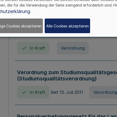
In Kraft
Seit 01. April 2008
Gesetz
hen, die für die Verwendung der Seite zwingend erforderlich sind. Hi
hutzerklärung
ige Cookies akzeptieren
Alle Cookies akzeptieren
Verordnung über Beihilfen in Geburts-, 
Todesfällen (Beihilfenverordnung NRW
In Kraft
Verordnung
Verordnung zum Studiumsqualitätsges
(Studiumsqualitätsverordnung)
In Kraft
Seit 13. Juli 2011
Verordnun
Personalvertretungsgesetz für das Lan