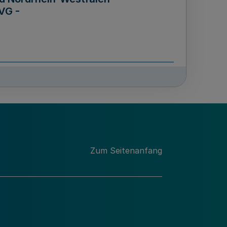
VG -
und Männern für das Land
lungsgesetz - LGG)
etz
Zum Seitenanfang
des für Wissenschaft
Nordrhein-Westfalen
nung