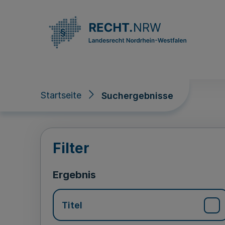
Direkt zum Inhalt
Startseite
Suchergebnisse
Suchergebnisse
Filter
Ergebnis
Titel