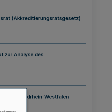
gsrat (Akkreditierungsratsgesetz)
tut zur Analyse des
 Landes Nordrhein-Westfalen
zustimmen,