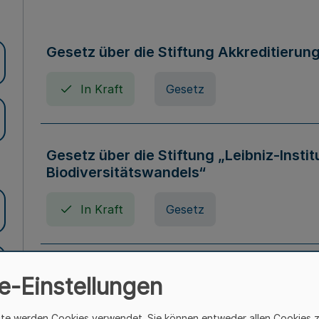
Gesetz über die Stiftung Akkreditierun
In Kraft
Gesetz
Gesetz über die Stiftung „Leibniz-Insti
Biodiversitätswandels“
In Kraft
Gesetz
Gesetz über die Kunsthochschulen des
e-Einstellungen
(Kunsthochschulgesetz - KunstHG)
ite werden Cookies verwendet. Sie können entweder allen Cookies 