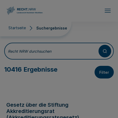
Direkt zum Inhalt
Startseite
Suchergebnisse
Suchergebnisse
Recht NRW durchsuchen
10416 Ergebnisse
Filter
Gesetz über die Stiftung
Akkreditierungsrat
(Akkreditierungsratsgesetz)