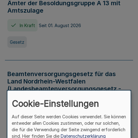
Ämter der Besoldungsgruppe A 13 mit
Amtszulage
In Kraft
Seit 01. August 2026
Gesetz
Beamtenversorgungsgesetz für das
Land Nordrhein-Westfalen
(Landesbeamtenversorgungsgesetz -
LBeamtVG NRW)
Cookie-Einstellungen
In Kraft
Seit 01. Juli 2016
Auf dieser Seite werden Cookies verwendet. Sie können
entweder allen Cookies zustimmen, oder nur solchen,
Gesetz
die für die Verwendung der Seite zwingend erforderlich
sind. Hier finden Sie die
Datenschutzerklärung