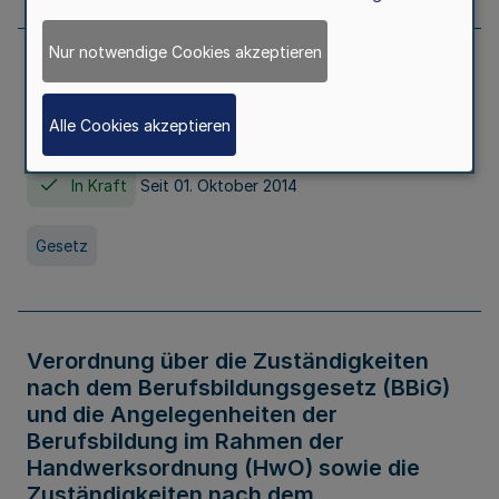
Nur notwendige Cookies akzeptieren
Gesetz über die Hochschulen des Landes
Nordrhein-Westfalen (Hochschulgesetz -
Alle Cookies akzeptieren
HG)
In Kraft
Seit 01. Oktober 2014
Gesetz
Verordnung über die Zuständigkeiten
nach dem Berufsbildungsgesetz (BBiG)
und die Angelegenheiten der
Berufsbildung im Rahmen der
Handwerksordnung (HwO) sowie die
Zuständigkeiten nach dem