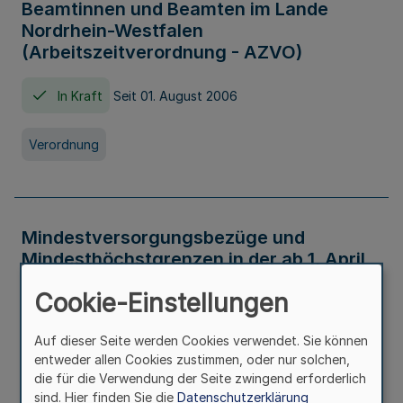
Beamtinnen und Beamten im Lande
Nordrhein-Westfalen
(Arbeitszeitverordnung - AZVO)
In Kraft
Seit 01. August 2006
Verordnung
Mindestversorgungsbezüge und
Mindesthöchstgrenzen in der ab 1. April
2026 maßgeblichen Höhe
Cookie-Einstellungen
In Kraft
Seit 31. Juli 2026
Auf dieser Seite werden Cookies verwendet. Sie können
entweder allen Cookies zustimmen, oder nur solchen,
Verwaltungsvorschrift
die für die Verwendung der Seite zwingend erforderlich
sind. Hier finden Sie die
Datenschutzerklärung