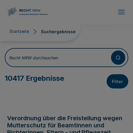
Direkt zum Inhalt
Startseite
Suchergebnisse
Suchergebnisse
Recht NRW durchsuchen
10417 Ergebnisse
Filter
Verordnung über die Freistellung wegen
Mutterschutz für Beamtinnen und
Richterinnen, Eltern - und Pflegezeit,