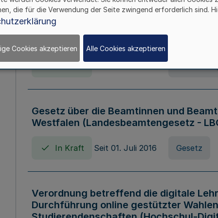
hen, die für die Verwendung der Seite zwingend erforderlich sind. Hi
Verordnung über die Wirtschaftsführu
hutzerklärung
Nordrhein-Westfalen (Hochschulwirtsc
HWFVO)
ige Cookies akzeptieren
Alle Cookies akzeptieren
In Kraft
Seit 11. Juli 2007
Verordnun
Gesetz über die Beamtinnen und Beamt
Westfalen (Landesbeamtengesetz - L
In Kraft
Seit 01. Juli 2016
Gesetz
Verordnung betreffend die digitale Leh
Durchführung online gestützter Wahlen
Studierendenschaften (Hochschul-Digi