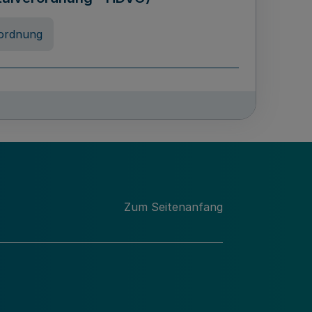
ordnung
chschulabgaben
-VO)
nung
Zum Seitenanfang
 Landes Nordrhein-Westfalen