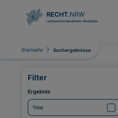
Direkt zum Inhalt
Startseite
Suchergebnisse
Suchergebnisse
Filter
Ergebnis
Titel