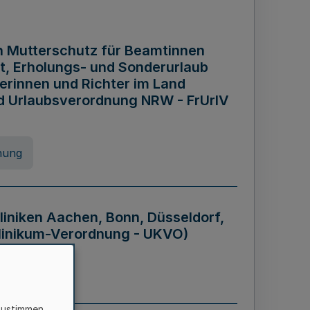
n Mutterschutz für Beamtinnen
it, Erholungs- und Sonderurlaub
rinnen und Richter im Land
nd Urlaubsverordnung NRW - FrUrlV
nung
liniken Aachen, Bonn, Düsseldorf,
klinikum-Verordnung - UKVO)
nung
zustimmen,