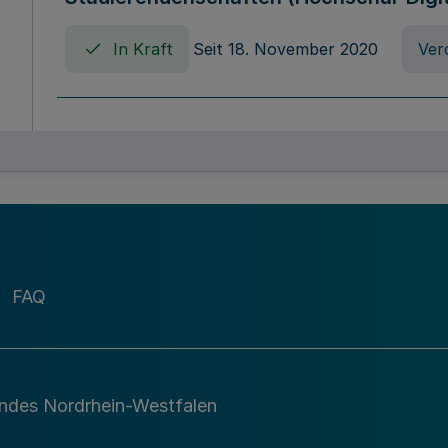
In Kraft
Seit 18. November 2020
Ver
Verordnung über die Erhebung von Ho
(Hochschulabgabenverordnung - HAbg
In Kraft
Seit 26. August 2015
Verord
FAQ
Gesetz über die Kunsthochschulen des
(Kunsthochschulgesetz - KunstHG)
In Kraft
Seit 01. April 2008
Gesetz
andes Nordrhein-Westfalen