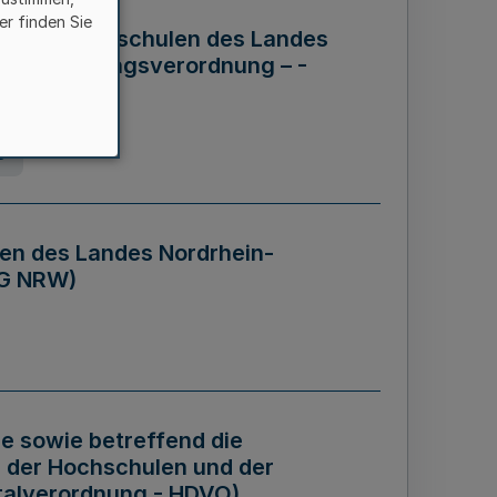
er finden Sie
ng der Hochschulen des Landes
haftsführungsverordnung – -
g
en des Landes Nordrhein-
BG NRW)
re sowie betreffend die
 der Hochschulen und der
talverordnung - HDVO)