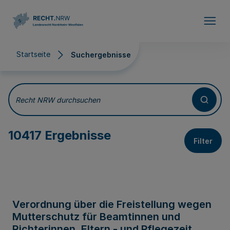
Direkt zum Inhalt
Startseite
Suchergebnisse
Suchergebnisse
Recht NRW durchsuchen
10417 Ergebnisse
Filter
Verordnung über die Freistellung wegen
Mutterschutz für Beamtinnen und
Richterinnen, Eltern - und Pflegezeit,