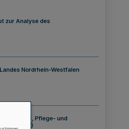
tut zur Analyse des
 Landes Nordrhein-Westfalen
Krankheits-, Pflege- und
 - BVO NRW)
zustimmen,