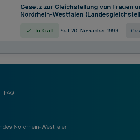
Gesetz zur Gleichstellung von Frauen 
Nordrhein-Westfalen (Landesgleichstel
In Kraft
Seit 20. November 1999
Ges
Gebührenordnung für Amtshandlungen 
zuständigen Ministeriums des Landes 
In Kraft
Seit 09. Januar 2016
Verord
FAQ
Gesetz über die Evangelische Fachhoc
Lippe
andes Nordrhein-Westfalen
In Kraft
Seit 29. Dezember 1987
Ges