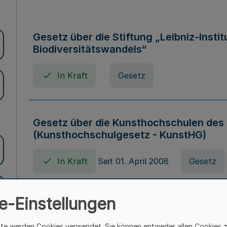
Gesetz über die Stiftung „Leibniz-Insti
Biodiversitätswandels“
In Kraft
Gesetz
Gesetz über die Kunsthochschulen des
(Kunsthochschulgesetz - KunstHG)
In Kraft
Seit 01. April 2008
Gesetz
e-Einstellungen
Verordnung über Beihilfen in Geburts-, 
Todesfällen (Beihilfenverordnung NRW
ite werden Cookies verwendet. Sie können entweder allen Cookies 