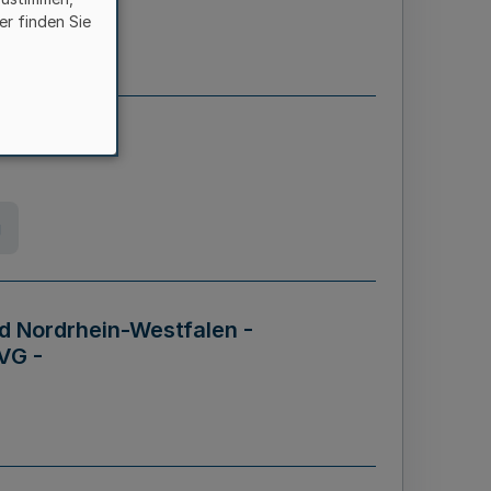
er finden Sie
etz
g
d Nordrhein-Westfalen -
VG -