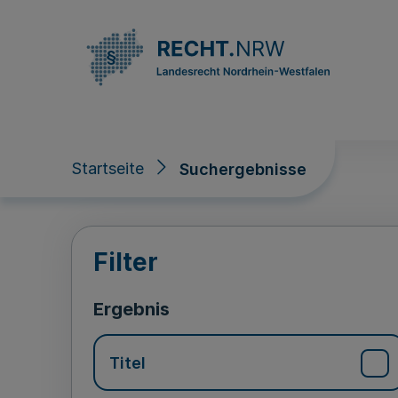
Direkt zum Inhalt
Startseite
Suchergebnisse
Suchergebnisse
Filter
Ergebnis
Titel