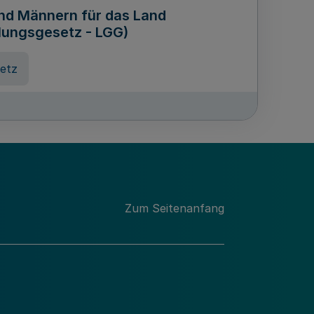
und Männern für das Land
lungsgesetz - LGG)
etz
des für Wissenschaft
Nordrhein-Westfalen
nung
Zum Seitenanfang
hschule Rheinland-Westfalen-
etz