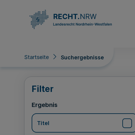
Direkt zum Inhalt
Startseite
Suchergebnisse
Suchergebnisse
Filter
Ergebnis
Titel