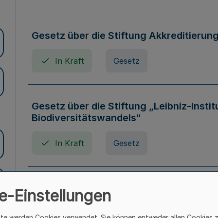
Gesetz über die Stiftung Akkreditierun
In Kraft
Gesetz
Gesetz über die Stiftung „Leibniz-Insti
Biodiversitätswandels“
In Kraft
Gesetz
Gesetz über die Kunsthochschulen des
e-Einstellungen
(Kunsthochschulgesetz - KunstHG)
ite werden Cookies verwendet. Sie können entweder allen Cookies 