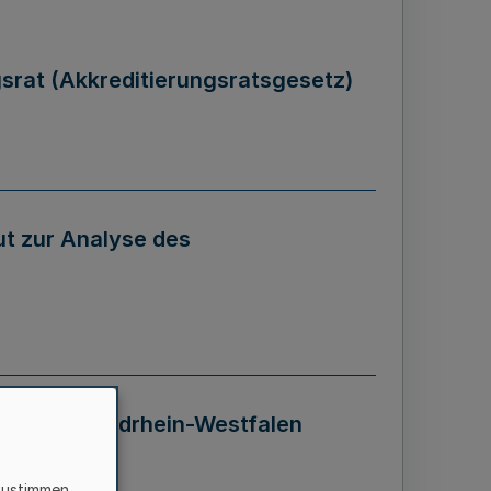
gsrat (Akkreditierungsratsgesetz)
tut zur Analyse des
 Landes Nordrhein-Westfalen
zustimmen,