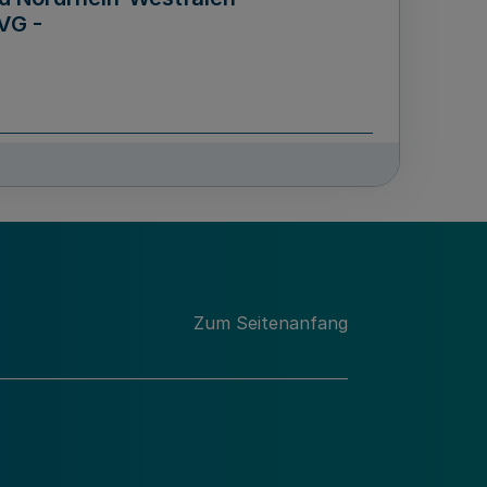
VG -
und Männern für das Land
lungsgesetz - LGG)
etz
Zum Seitenanfang
des für Wissenschaft
Nordrhein-Westfalen
nung