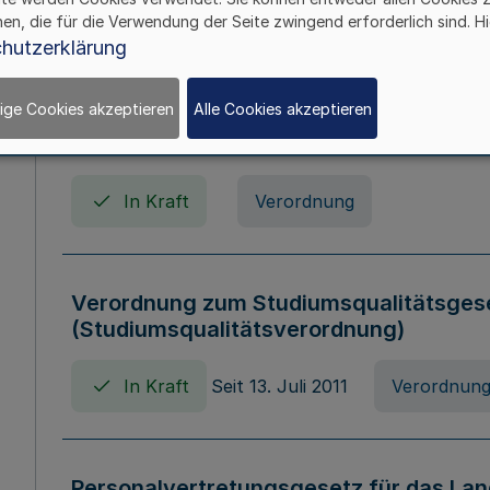
In Kraft
Seit 01. April 2008
Gesetz
hen, die für die Verwendung der Seite zwingend erforderlich sind. Hi
hutzerklärung
ige Cookies akzeptieren
Alle Cookies akzeptieren
Verordnung über Beihilfen in Geburts-, 
Todesfällen (Beihilfenverordnung NRW
In Kraft
Verordnung
Verordnung zum Studiumsqualitätsges
(Studiumsqualitätsverordnung)
In Kraft
Seit 13. Juli 2011
Verordnun
Personalvertretungsgesetz für das Lan