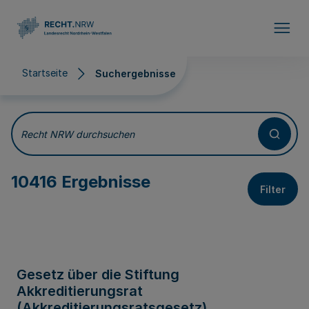
Direkt zum Inhalt
Startseite
Suchergebnisse
Suchergebnisse
Recht NRW durchsuchen
10416 Ergebnisse
Filter
Gesetz über die Stiftung
Akkreditierungsrat
(Akkreditierungsratsgesetz)