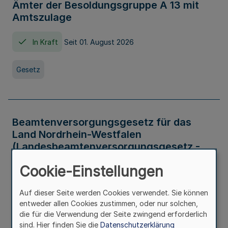
Ämter der Besoldungsgruppe A 13 mit
Amtszulage
In Kraft
Seit 01. August 2026
Gesetz
Beamtenversorgungsgesetz für das
Land Nordrhein-Westfalen
(Landesbeamtenversorgungsgesetz -
LBeamtVG NRW)
Cookie-Einstellungen
In Kraft
Seit 01. Juli 2016
Auf dieser Seite werden Cookies verwendet. Sie können
entweder allen Cookies zustimmen, oder nur solchen,
Gesetz
die für die Verwendung der Seite zwingend erforderlich
sind. Hier finden Sie die
Datenschutzerklärung