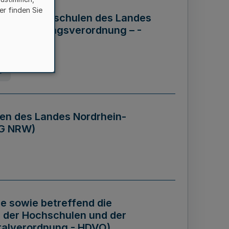
er finden Sie
ng der Hochschulen des Landes
haftsführungsverordnung – -
g
en des Landes Nordrhein-
BG NRW)
re sowie betreffend die
 der Hochschulen und der
talverordnung - HDVO)