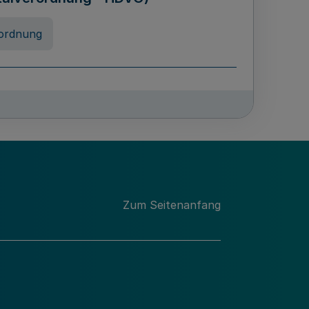
ordnung
chschulabgaben
-VO)
nung
Zum Seitenanfang
 Landes Nordrhein-Westfalen