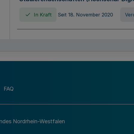
In Kraft
Seit 18. November 2020
Ver
Verordnung über die Erhebung von Ho
(Hochschulabgabenverordnung - HAbg
In Kraft
Seit 26. August 2015
Verord
FAQ
Gesetz über die Kunsthochschulen des
(Kunsthochschulgesetz - KunstHG)
In Kraft
Seit 01. April 2008
Gesetz
andes Nordrhein-Westfalen