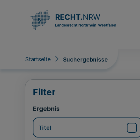
Direkt zum Inhalt
Startseite
Suchergebnisse
Suchergebnisse
Filter
Ergebnis
Titel