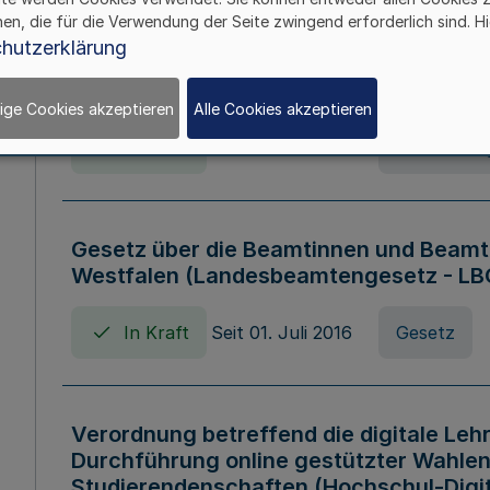
hen, die für die Verwendung der Seite zwingend erforderlich sind. Hi
Verordnung über die Wirtschaftsführu
hutzerklärung
Nordrhein-Westfalen (Hochschulwirtsc
HWFVO)
ige Cookies akzeptieren
Alle Cookies akzeptieren
In Kraft
Seit 11. Juli 2007
Verordnun
Gesetz über die Beamtinnen und Beamt
Westfalen (Landesbeamtengesetz - L
In Kraft
Seit 01. Juli 2016
Gesetz
Verordnung betreffend die digitale Leh
Durchführung online gestützter Wahlen
Studierendenschaften (Hochschul-Digi