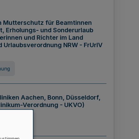
n Mutterschutz für Beamtinnen
it, Erholungs- und Sonderurlaub
rinnen und Richter im Land
nd Urlaubsverordnung NRW - FrUrlV
nung
liniken Aachen, Bonn, Düsseldorf,
klinikum-Verordnung - UKVO)
nung
zustimmen,