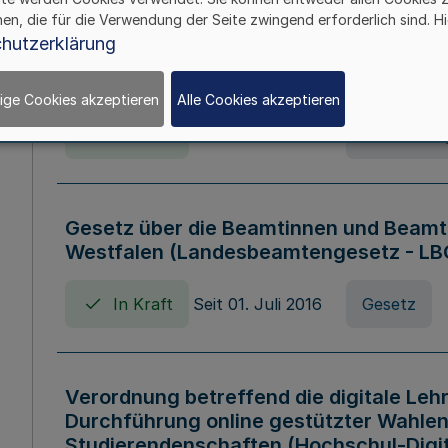
hen, die für die Verwendung der Seite zwingend erforderlich sind. Hi
Verordnung über die Wirtschaftsführu
hutzerklärung
Nordrhein-Westfalen (Hochschulwirtsc
HWFVO)
ige Cookies akzeptieren
Alle Cookies akzeptieren
In Kraft
Seit 11. Juli 2007
Verordnun
Gesetz über die Beamtinnen und Beamt
Westfalen (Landesbeamtengesetz - L
In Kraft
Seit 01. Juli 2016
Gesetz
Verordnung betreffend die digitale Leh
Durchführung online gestützter Wahlen
Studierendenschaften (Hochschul-Digi