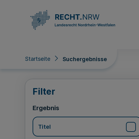
Direkt zum Inhalt
Startseite
Suchergebnisse
Suchergebnisse
Filter
Ergebnis
Titel