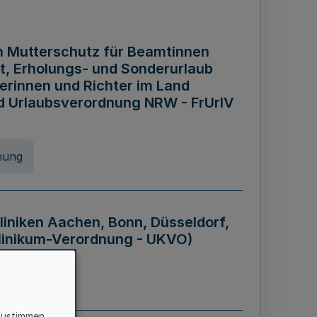
n Mutterschutz für Beamtinnen
it, Erholungs- und Sonderurlaub
rinnen und Richter im Land
nd Urlaubsverordnung NRW - FrUrlV
nung
liniken Aachen, Bonn, Düsseldorf,
klinikum-Verordnung - UKVO)
nung
zustimmen,