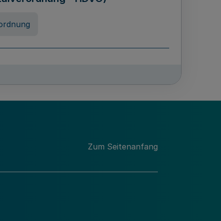
ordnung
rreneigenschaft und
schulen des Landes Nordrhein-
ng
Zum Seitenanfang
chschulabgaben
-VO)
nung