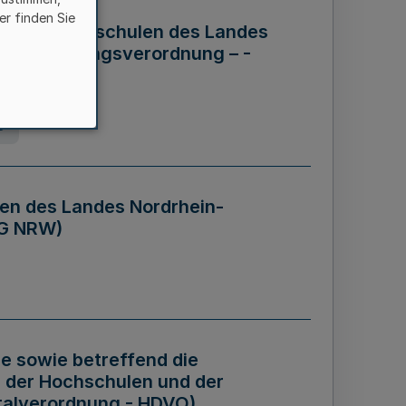
er finden Sie
ng der Hochschulen des Landes
haftsführungsverordnung – -
g
en des Landes Nordrhein-
BG NRW)
re sowie betreffend die
 der Hochschulen und der
talverordnung - HDVO)