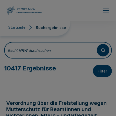
Direkt zum Inhalt
Startseite
Suchergebnisse
Suchergebnisse
Recht NRW durchsuchen
10417 Ergebnisse
Filter
Verordnung über die Freistellung wegen
Mutterschutz für Beamtinnen und
Richterinnen, Eltern - und Pflegezeit,