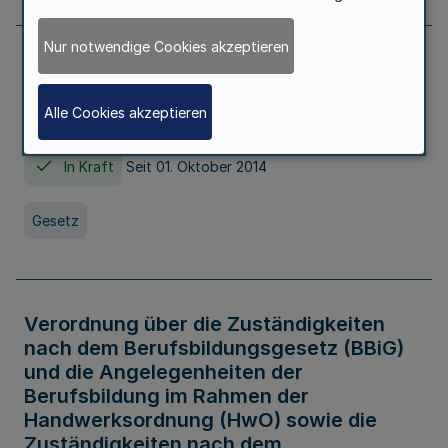
Nur notwendige Cookies akzeptieren
Gesetz über die Hochschulen des Landes
Nordrhein-Westfalen (Hochschulgesetz -
Alle Cookies akzeptieren
HG)
In Kraft
Seit 01. Oktober 2014
Gesetz
Verordnung über die Zuständigkeiten
nach dem Berufsbildungsgesetz (BBiG)
und die Angelegenheiten der
Berufsbildung im Rahmen der
Handwerksordnung (HwO) sowie die
Zuständigkeiten nach dem