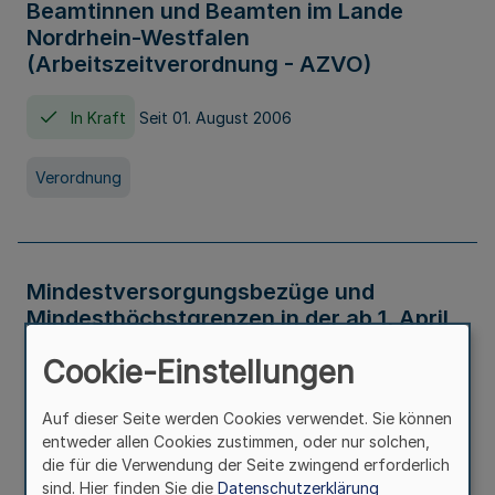
Beamtinnen und Beamten im Lande
Nordrhein-Westfalen
(Arbeitszeitverordnung - AZVO)
In Kraft
Seit 01. August 2006
Verordnung
Mindestversorgungsbezüge und
Mindesthöchstgrenzen in der ab 1. April
2026 maßgeblichen Höhe
Cookie-Einstellungen
In Kraft
Seit 31. Juli 2026
Auf dieser Seite werden Cookies verwendet. Sie können
entweder allen Cookies zustimmen, oder nur solchen,
Verwaltungsvorschrift
die für die Verwendung der Seite zwingend erforderlich
sind. Hier finden Sie die
Datenschutzerklärung