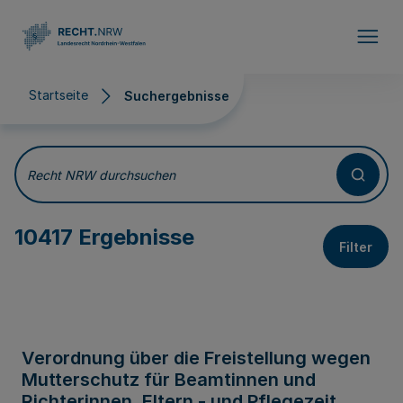
Direkt zum Inhalt
Startseite
Suchergebnisse
Suchergebnisse
Recht NRW durchsuchen
10417 Ergebnisse
Filter
Verordnung über die Freistellung wegen
Mutterschutz für Beamtinnen und
Richterinnen, Eltern - und Pflegezeit,