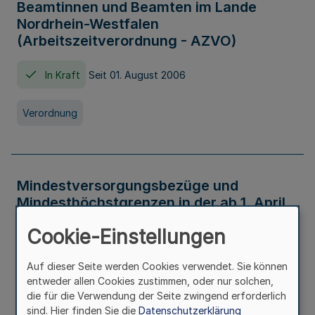
Beamtinnen und Beamten im Lande
Nordrhein-Westfalen
(Arbeitszeitverordnung - AZVO)
In Kraft
Seit 01. August 2006
Verordnung
Mindestversorgungsbezüge und
Mindesthöchstgrenzen in der ab 1. April
2026 maßgeblichen Höhe
Cookie-Einstellungen
In Kraft
Seit 31. Juli 2026
Auf dieser Seite werden Cookies verwendet. Sie können
entweder allen Cookies zustimmen, oder nur solchen,
Verwaltungsvorschrift
die für die Verwendung der Seite zwingend erforderlich
sind. Hier finden Sie die
Datenschutzerklärung