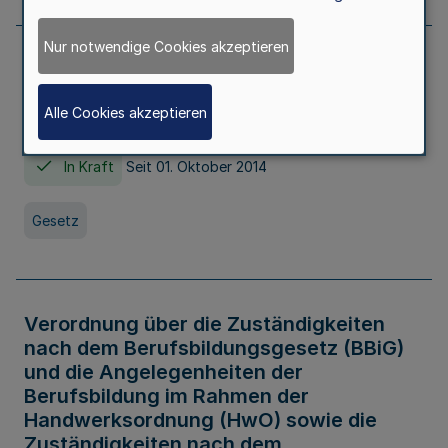
Nur notwendige Cookies akzeptieren
Gesetz über die Hochschulen des Landes
Nordrhein-Westfalen (Hochschulgesetz -
Alle Cookies akzeptieren
HG)
In Kraft
Seit 01. Oktober 2014
Gesetz
Verordnung über die Zuständigkeiten
nach dem Berufsbildungsgesetz (BBiG)
und die Angelegenheiten der
Berufsbildung im Rahmen der
Handwerksordnung (HwO) sowie die
Zuständigkeiten nach dem