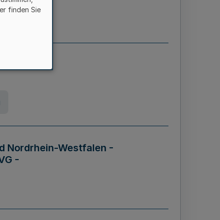
er finden Sie
etz
g
d Nordrhein-Westfalen -
VG -