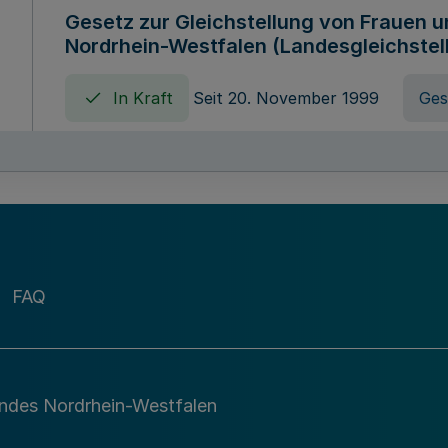
Gesetz zur Gleichstellung von Frauen 
Nordrhein-Westfalen (Landesgleichstel
In Kraft
Seit 20. November 1999
Ges
Gebührenordnung für Amtshandlungen 
zuständigen Ministeriums des Landes 
In Kraft
Seit 09. Januar 2016
Verord
FAQ
Gesetz über die Evangelische Fachhoc
Lippe
andes Nordrhein-Westfalen
In Kraft
Seit 29. Dezember 1987
Ges