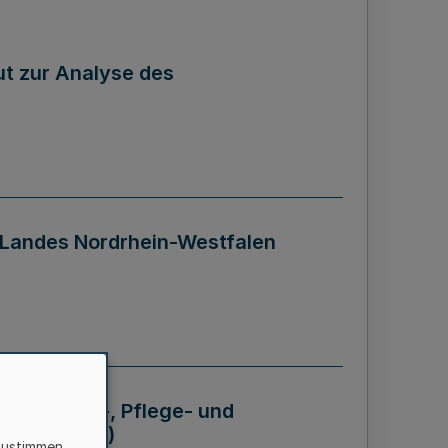
tut zur Analyse des
 Landes Nordrhein-Westfalen
Krankheits-, Pflege- und
 - BVO NRW)
zustimmen,