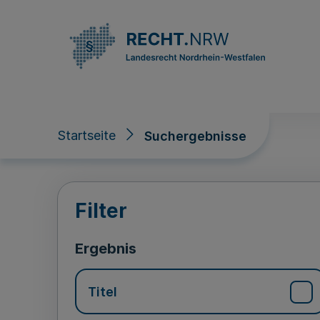
Direkt zum Inhalt
Startseite
Suchergebnisse
Suchergebnisse
Filter
Ergebnis
Titel