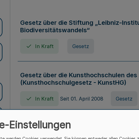
Gesetz über die Stiftung „Leibniz-Insti
Biodiversitätswandels“
In Kraft
Gesetz
Gesetz über die Kunsthochschulen des
(Kunsthochschulgesetz - KunstHG)
In Kraft
Seit 01. April 2008
Gesetz
e-Einstellungen
Verordnung über Beihilfen in Geburts-, 
Todesfällen (Beihilfenverordnung NRW
ite werden Cookies verwendet. Sie können entweder allen Cookies 