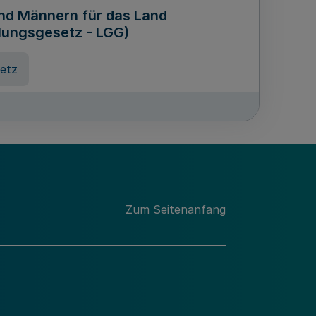
und Männern für das Land
lungsgesetz - LGG)
etz
des für Wissenschaft
Nordrhein-Westfalen
nung
Zum Seitenanfang
hschule Rheinland-Westfalen-
etz