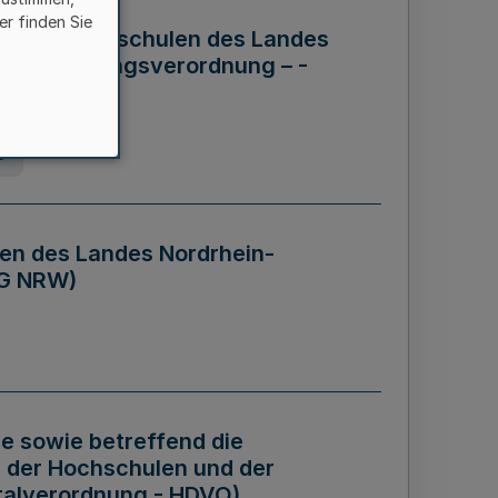
er finden Sie
ng der Hochschulen des Landes
haftsführungsverordnung – -
g
en des Landes Nordrhein-
BG NRW)
re sowie betreffend die
 der Hochschulen und der
talverordnung - HDVO)