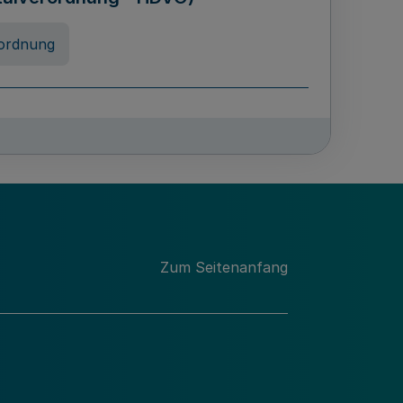
ordnung
rreneigenschaft und
schulen des Landes Nordrhein-
ng
Zum Seitenanfang
chschulabgaben
-VO)
nung