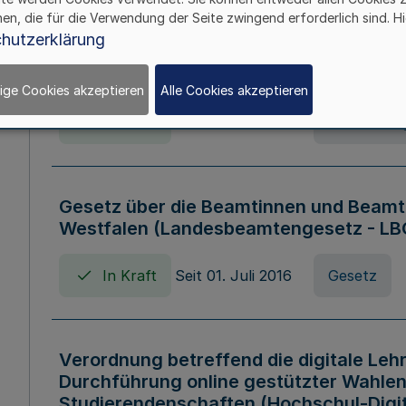
hen, die für die Verwendung der Seite zwingend erforderlich sind. Hi
Verordnung über die Wirtschaftsführu
hutzerklärung
Nordrhein-Westfalen (Hochschulwirtsc
HWFVO)
ige Cookies akzeptieren
Alle Cookies akzeptieren
In Kraft
Seit 11. Juli 2007
Verordnun
Gesetz über die Beamtinnen und Beamt
Westfalen (Landesbeamtengesetz - L
In Kraft
Seit 01. Juli 2016
Gesetz
Verordnung betreffend die digitale Leh
Durchführung online gestützter Wahlen
Studierendenschaften (Hochschul-Digi