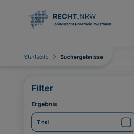
Direkt zum Inhalt
Startseite
Suchergebnisse
Suchergebnisse
Filter
Ergebnis
Titel