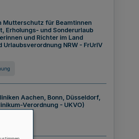
n Mutterschutz für Beamtinnen
it, Erholungs- und Sonderurlaub
rinnen und Richter im Land
nd Urlaubsverordnung NRW - FrUrlV
nung
liniken Aachen, Bonn, Düsseldorf,
klinikum-Verordnung - UKVO)
nung
zustimmen,