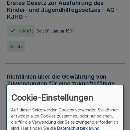
Erstes Gesetz zur Ausführung des
Kinder- und Jugendhilfegesetzes - AG -
KJHG -
In Kraft
Seit 01. Januar 1991
Gesetz
Richtlinien über die Gewährung von
Zuwendungen für eine zukunftsfähige
und nachhaltige Abwasserbeseitigung in
Cookie-Einstellungen
Nordrhein-Westfalen
Auf dieser Seite werden Cookies verwendet. Sie können
In Kraft
entweder allen Cookies zustimmen, oder nur solchen,
die für die Verwendung der Seite zwingend erforderlich
Verwaltungsvorschrift
sind. Hier finden Sie die
Datenschutzerklärung