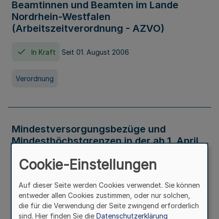
Beamtinnen und Beamten im Lande
Nordrhein-Westfalen
(Arbeitszeitverordnung - AZVO)
In Kraft
Seit 01. August 2006
Verordnung
Mindestversorgungsbezüge und
Mindesthöchstgrenzen in der ab 1. April
2026 maßgeblichen Höhe
Cookie-Einstellungen
In Kraft
Seit 31. Juli 2026
Auf dieser Seite werden Cookies verwendet. Sie können
entweder allen Cookies zustimmen, oder nur solchen,
Verwaltungsvorschrift
die für die Verwendung der Seite zwingend erforderlich
sind. Hier finden Sie die
Datenschutzerklärung