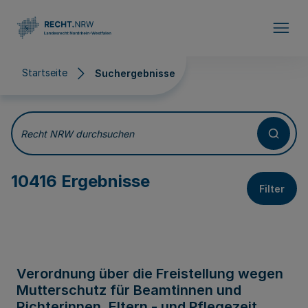
Direkt zum Inhalt
Startseite
Suchergebnisse
Suchergebnisse
Recht NRW durchsuchen
10416 Ergebnisse
Filter
Verordnung über die Freistellung wegen
Mutterschutz für Beamtinnen und
Richterinnen, Eltern - und Pflegezeit,