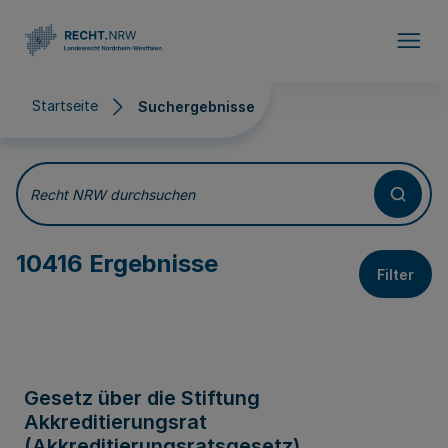
Direkt zum Inhalt
Startseite
Suchergebnisse
Suchergebnisse
Recht NRW durchsuchen
10416 Ergebnisse
Filter
Gesetz über die Stiftung
Akkreditierungsrat
(Akkreditierungsratsgesetz)