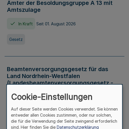
Ämter der Besoldungsgruppe A 13 mit
Amtszulage
In Kraft
Seit 01. August 2026
Gesetz
Beamtenversorgungsgesetz für das
Land Nordrhein-Westfalen
(Landesbeamtenversorgungsgesetz -
LBeamtVG NRW)
Cookie-Einstellungen
In Kraft
Seit 01. Juli 2016
Auf dieser Seite werden Cookies verwendet. Sie können
entweder allen Cookies zustimmen, oder nur solchen,
Gesetz
die für die Verwendung der Seite zwingend erforderlich
sind. Hier finden Sie die
Datenschutzerklärung