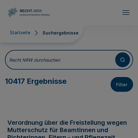
Direkt zum Inhalt
Startseite
Suchergebnisse
Suchergebnisse
Recht NRW durchsuchen
10417 Ergebnisse
Filter
Verordnung über die Freistellung wegen
Mutterschutz für Beamtinnen und
Richterinnen, Eltern - und Pflegezeit,