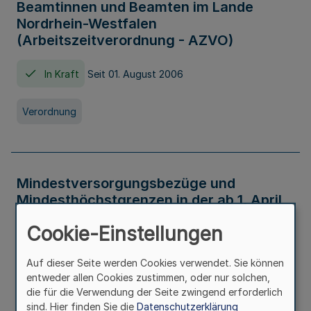
Beamtinnen und Beamten im Lande
Nordrhein-Westfalen
(Arbeitszeitverordnung - AZVO)
In Kraft
Seit 01. August 2006
Verordnung
Mindestversorgungsbezüge und
Mindesthöchstgrenzen in der ab 1. April
2026 maßgeblichen Höhe
Cookie-Einstellungen
In Kraft
Seit 31. Juli 2026
Auf dieser Seite werden Cookies verwendet. Sie können
entweder allen Cookies zustimmen, oder nur solchen,
Verwaltungsvorschrift
die für die Verwendung der Seite zwingend erforderlich
sind. Hier finden Sie die
Datenschutzerklärung