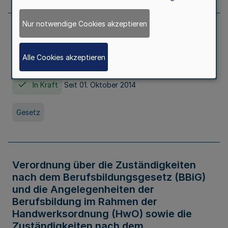
Nur notwendige Cookies akzeptieren
Gesetz über die Hochschulen des Landes
Nordrhein-Westfalen (Hochschulgesetz -
Alle Cookies akzeptieren
HG)
In Kraft
Seit 01. Oktober 2014
Gesetz
Verordnung über die Zuständigkeiten
nach dem Berufsbildungsgesetz (BBiG)
und die Angelegenheiten der
Berufsbildung im Rahmen der
Handwerksordnung (HwO) sowie die
Zuständigkeiten nach dem