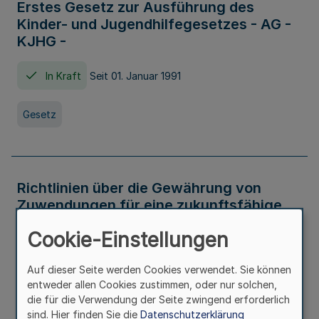
Erstes Gesetz zur Ausführung des
Kinder- und Jugendhilfegesetzes - AG -
KJHG -
In Kraft
Seit 01. Januar 1991
Gesetz
Richtlinien über die Gewährung von
Zuwendungen für eine zukunftsfähige
und nachhaltige Abwasserbeseitigung in
Cookie-Einstellungen
Nordrhein-Westfalen
Auf dieser Seite werden Cookies verwendet. Sie können
In Kraft
entweder allen Cookies zustimmen, oder nur solchen,
die für die Verwendung der Seite zwingend erforderlich
Verwaltungsvorschrift
sind. Hier finden Sie die
Datenschutzerklärung