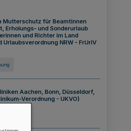
n Mutterschutz für Beamtinnen
it, Erholungs- und Sonderurlaub
rinnen und Richter im Land
nd Urlaubsverordnung NRW - FrUrlV
nung
liniken Aachen, Bonn, Düsseldorf,
klinikum-Verordnung - UKVO)
nung
zustimmen,