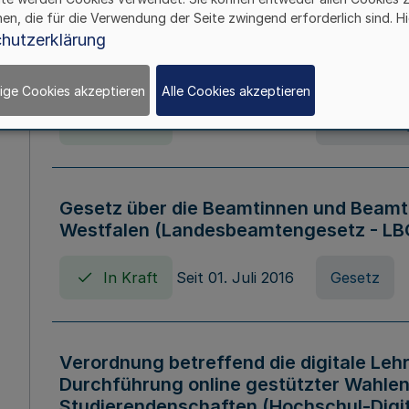
hen, die für die Verwendung der Seite zwingend erforderlich sind. Hi
Verordnung über die Wirtschaftsführu
hutzerklärung
Nordrhein-Westfalen (Hochschulwirtsc
HWFVO)
ige Cookies akzeptieren
Alle Cookies akzeptieren
In Kraft
Seit 11. Juli 2007
Verordnun
Gesetz über die Beamtinnen und Beamt
Westfalen (Landesbeamtengesetz - L
In Kraft
Seit 01. Juli 2016
Gesetz
Verordnung betreffend die digitale Leh
Durchführung online gestützter Wahlen
Studierendenschaften (Hochschul-Digi