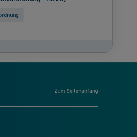
ordnung
rreneigenschaft und
schulen des Landes Nordrhein-
ng
Zum Seitenanfang
chschulabgaben
-VO)
nung