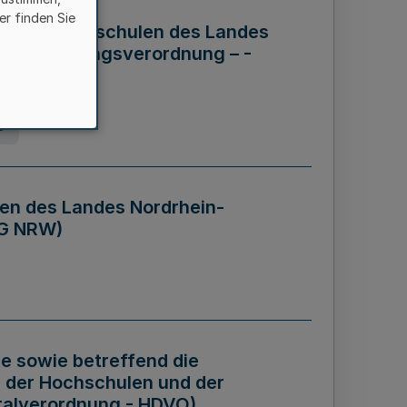
er finden Sie
ng der Hochschulen des Landes
haftsführungsverordnung – -
g
en des Landes Nordrhein-
BG NRW)
re sowie betreffend die
 der Hochschulen und der
talverordnung - HDVO)