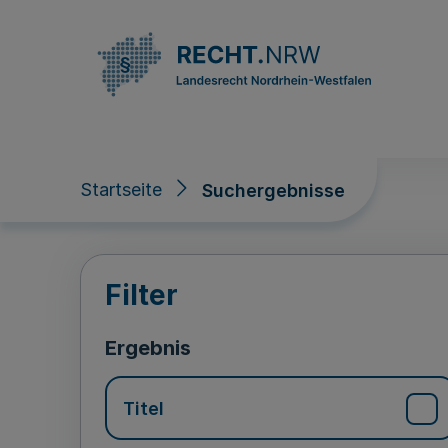
Direkt zum Inhalt
Startseite
Suchergebnisse
Suchergebnisse
Filter
Ergebnis
Titel