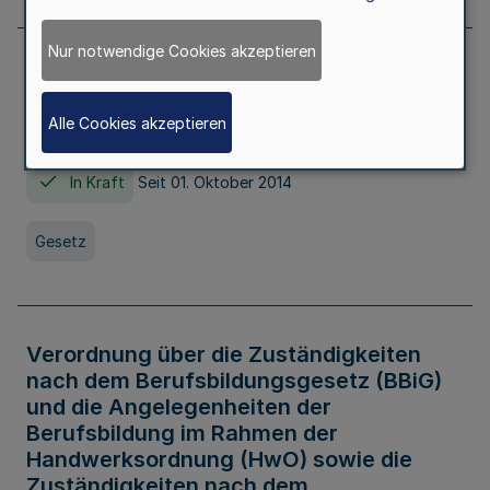
Nur notwendige Cookies akzeptieren
Gesetz über die Hochschulen des Landes
Nordrhein-Westfalen (Hochschulgesetz -
Alle Cookies akzeptieren
HG)
In Kraft
Seit 01. Oktober 2014
Gesetz
Verordnung über die Zuständigkeiten
nach dem Berufsbildungsgesetz (BBiG)
und die Angelegenheiten der
Berufsbildung im Rahmen der
Handwerksordnung (HwO) sowie die
Zuständigkeiten nach dem