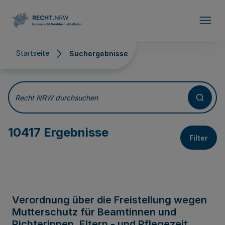
Direkt zum Inhalt
Startseite
Suchergebnisse
Suchergebnisse
Recht NRW durchsuchen
10417 Ergebnisse
Filter
Verordnung über die Freistellung wegen
Mutterschutz für Beamtinnen und
Richterinnen, Eltern - und Pflegezeit,