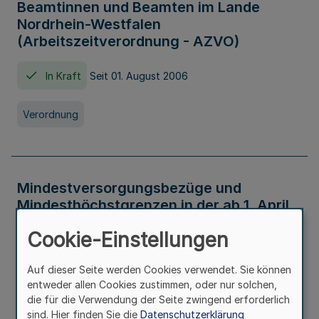
Beamtinnen und Beamten im Lande
Nordrhein-Westfalen
(Arbeitszeitverordnung - AZVO)
In Kraft
Seit 01. August 2006
Verordnung
Mindestversorgungsbezüge und
Mindesthöchstgrenzen in der ab 1. April
2026 maßgeblichen Höhe
Cookie-Einstellungen
In Kraft
Seit 31. Juli 2026
Auf dieser Seite werden Cookies verwendet. Sie können
entweder allen Cookies zustimmen, oder nur solchen,
Verwaltungsvorschrift
die für die Verwendung der Seite zwingend erforderlich
sind. Hier finden Sie die
Datenschutzerklärung