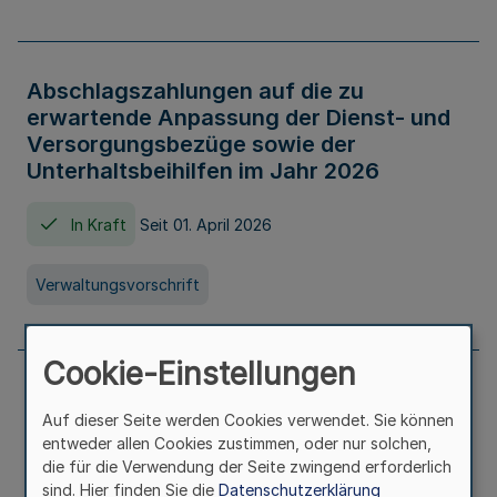
Abschlagszahlungen auf die zu
erwartende Anpassung der Dienst- und
Versorgungsbezüge sowie der
Unterhaltsbeihilfen im Jahr 2026
In Kraft
Seit 01. April 2026
Verwaltungsvorschrift
Cookie-Einstellungen
Richtlinie zur Gewährung von
Auf dieser Seite werden Cookies verwendet. Sie können
Zuwendungen für Maßnahmen zur
entweder allen Cookies zustimmen, oder nur solchen,
Stärkung der alltagsintegrierten
die für die Verwendung der Seite zwingend erforderlich
sprachlichen Bildungsarbeit in
sind. Hier finden Sie die
Datenschutzerklärung