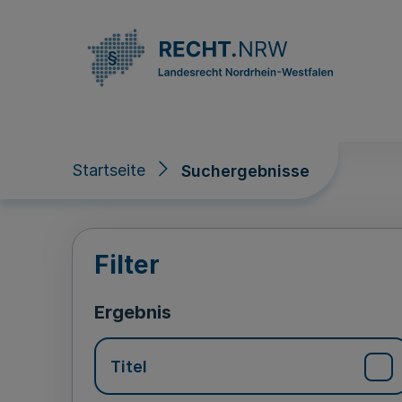
Direkt zum Inhalt
Startseite
Suchergebnisse
Suchergebnisse
Filter
Ergebnis
Titel