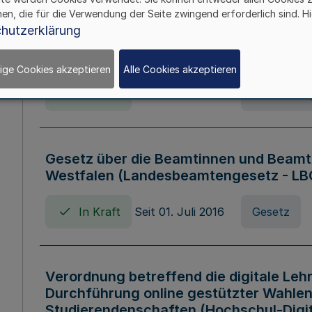
hen, die für die Verwendung der Seite zwingend erforderlich sind. Hi
Verordnung über die Wirtschaftsführu
hutzerklärung
Nordrhein-Westfalen (Hochschulwirtsc
HWFVO)
ige Cookies akzeptieren
Alle Cookies akzeptieren
In Kraft
Seit 11. Juli 2007
Verordnun
Gesetz über die Beamtinnen und Beamt
Westfalen (Landesbeamtengesetz - L
In Kraft
Seit 01. Juli 2016
Gesetz
Verordnung betreffend die digitale Leh
Durchführung online gestützter Wahlen
Studierendenschaften (Hochschul-Digi