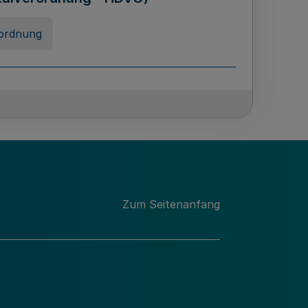
ordnung
rreneigenschaft und
schulen des Landes Nordrhein-
ng
Zum Seitenanfang
chschulabgaben
-VO)
nung