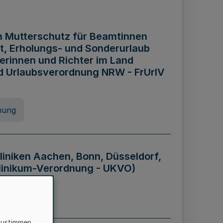
n Mutterschutz für Beamtinnen
it, Erholungs- und Sonderurlaub
rinnen und Richter im Land
nd Urlaubsverordnung NRW - FrUrlV
nung
liniken Aachen, Bonn, Düsseldorf,
klinikum-Verordnung - UKVO)
nung
zustimmen,