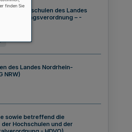
er finden Sie
ng der Hochschulen des Landes
haftsführungsverordnung – -
g
en des Landes Nordrhein-
BG NRW)
re sowie betreffend die
 der Hochschulen und der
talverordnung - HDVO)